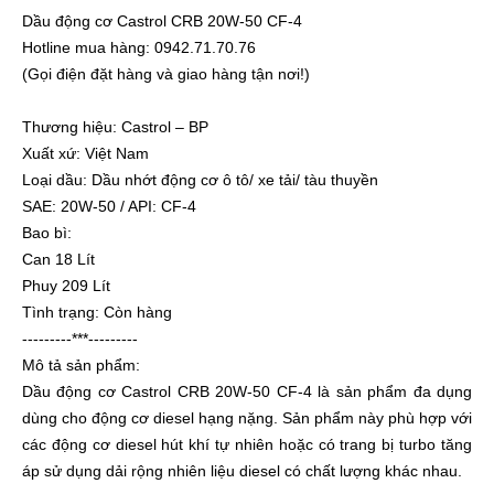
Dầu động cơ Castrol CRB 20W-50 CF-4
Hotline mua hàng: 0942.71.70.76
(Gọi điện đặt hàng và giao hàng tận nơi!)
Thương hiệu: Castrol – BP
Xuất xứ: Việt Nam
Loại dầu: Dầu nhớt động cơ ô tô/ xe tải/ tàu thuyền
SAE: 20W-50 / API: CF-4
Bao bì:
Can 18 Lít
Phuy 209 Lít
Tình trạng: Còn hàng
---------***---------
Mô tả sản phẩm:
Dầu động cơ Castrol CRB 20W-50 CF-4 là sản phẩm đa dụng
dùng cho động cơ diesel hạng nặng. Sản phẩm này phù hợp với
các động cơ diesel hút khí tự nhiên hoặc có trang bị turbo tăng
áp sử dụng dải rộng nhiên liệu diesel có chất lượng khác nhau.