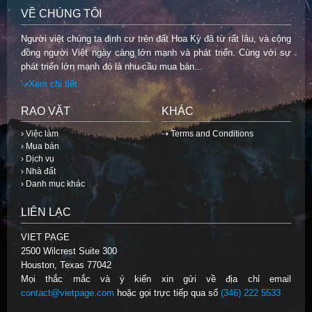
VỀ CHÚNG TÔI
Người việt chúng ta định cư trên đất Hoa Kỳ đã từ rất lâu, và cộng
đồng người Việt ngày càng lớn mạnh và phát triển. Cùng với sự
phát triển lớn mạnh đó là nhu cầu mua bán...
⇢Xem chi tiết
RAO VẶT
KHÁC
› Việc làm
⇢ Terms and Conditions
› Mua bán
› Dịch vụ
› Nhà đất
› Danh mục khác
LIÊN LẠC
VIET PAGE
2500 Wilcrest Suite 300
Houston, Texas 77042
Mọi thắc mắc và ý kiến xin gửi về địa chỉ email
contact@vietpage.com
hoặc gọi trực tiếp qua số
(346) 222 5533