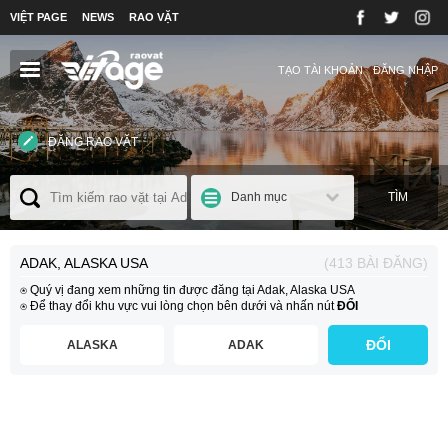
VIỆT PAGE
NEWS
RAO VẶT
TẠO TÀI KHOẢN
ĐĂNG NHẬP
ĐĂNG RAO VẶT
Danh mục
TÌM
ADAK, ALASKA USA
(413 BÀI ĐĂNG)
⍟ Quý vị đang xem những tin được đăng tại Adak, Alaska USA
⍟ Để thay đổi khu vực vui lòng chọn bên dưới và nhấn nút
ĐỔI
ĐỔI
ALASKA
ADAK