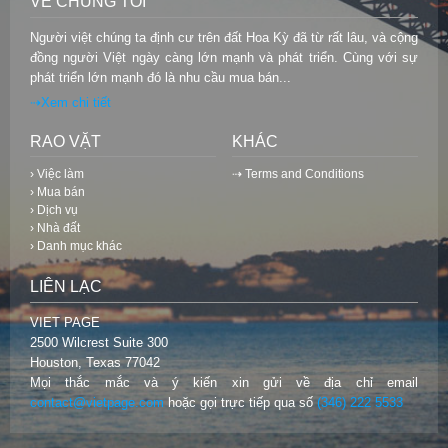
VỀ CHÚNG TÔI
Người việt chúng ta định cư trên đất Hoa Kỳ đã từ rất lâu, và cộng
đồng người Việt ngày càng lớn mạnh và phát triển. Cùng với sự
phát triển lớn mạnh đó là nhu cầu mua bán...
⇢Xem chi tiết
RAO VẶT
KHÁC
› Việc làm
⇢ Terms and Conditions
› Mua bán
› Dịch vụ
› Nhà đất
› Danh mục khác
LIÊN LẠC
VIET PAGE
2500 Wilcrest Suite 300
Houston, Texas 77042
Mọi thắc mắc và ý kiến xin gửi về địa chỉ email
contact@vietpage.com
hoặc gọi trực tiếp qua số
(346) 222 5533