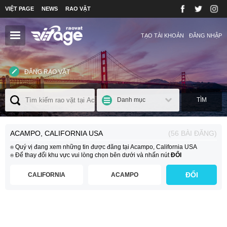
VIỆT PAGE
NEWS
RAO VẶT
TẠO TÀI KHOẢN
ĐĂNG NHẬP
ĐĂNG RAO VẶT
Danh mục
TÌM
ACAMPO, CALIFORNIA USA
(56 BÀI ĐĂNG)
⍟ Quý vị đang xem những tin được đăng tại Acampo, California USA
⍟ Để thay đổi khu vực vui lòng chọn bên dưới và nhấn nút
ĐỔI
ĐỔI
CALIFORNIA
ACAMPO