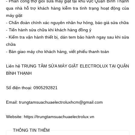
- Phân công thợ giỏi sửa máy giặt tại khu vực Quận Bình Thạnh
qua nhà hỗ trợ khách hàng kiễm tra tình trạng hoạt động của
máy giặt
- Chẩn đoán chính xác nguyên nhân hư hỏng, báo giá sửa chữa
- Tiến hành sửa chữa khi khách hàng đồng ý
- Kiểm tra vận hành thiết bị, dán tem bảo hành ngay sau khi sửa
chữa
- Bàn giao máy cho khách hàng, viết phiếu thanh toán
Liên hệ TRUNG TÂM SỬA MÁY GIẶT ELECTROLUX TẠI QUẬN
BÌNH THẠNH
Số điện thoại: 0905292821
Email: trungtamsuachuaelectroluxhcm@gmail.com
Website: https://trungtamsuachuaelectrolux.vn
THÔNG TIN THÊM