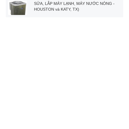
SỬA, LẮP MÁY LẠNH, MÁY NƯỚC NÓNG -
HOUSTON và KATY, TX)