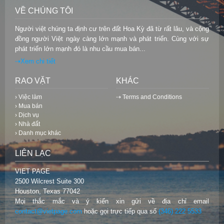
VỀ CHÚNG TÔI
Người việt chúng ta định cư trên đất Hoa Kỳ đã từ rất lâu, và cộng
đồng người Việt ngày càng lớn mạnh và phát triển. Cùng với sự
phát triển lớn mạnh đó là nhu cầu mua bán...
⇢Xem chi tiết
RAO VẶT
KHÁC
› Việc làm
⇢ Terms and Conditions
› Mua bán
› Dịch vụ
› Nhà đất
› Danh mục khác
LIÊN LẠC
VIET PAGE
2500 Wilcrest Suite 300
Houston, Texas 77042
Mọi thắc mắc và ý kiến xin gửi về địa chỉ email
contact@vietpage.com
hoặc gọi trực tiếp qua số
(346) 222 5533