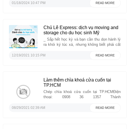
lựa chọn sản phẩm để kinh doanh sao cho
01/18/2024 10:47 PM
READ MORE
hiệu quả và bền vững?-Bạn có ý định làm nhà
phân phối- đại lý mảng thiết bị vệ ...
Chú Lê Express: dịch vụ moving and
storage cho du học sinh Mỹ
_ Sắp hết học kỳ và bạn cần thu dọn hành lý
ra khỏi ký túc xá, nhưng không biết phải cất
ở đâu cho an toàn?_ Bạn muốn khám phá
nước Mỹ sau những ngày học hành căng
12/19/2021 10:15 PM
READ MORE
thẳng nhưng quá nhiều hành lý thì thật là bất
tiện?!_ Bạn ...
Làm thêm chìa khoá cửa cuốn tại
TP.HCM
Chép chìa khoá cửa cuốn tại TP.HCMĐiện
thoại: 0908 36 1357 Thành
Hưnghttps://khoacuacuon.net/khoa-cua-
cuon/Chuyên làm thêm/sao chép remote cửa
08/29/2021 02:39 AM
READ MORE
cuốn (hay còn gọi chìa cửa cuốn/tay điều
khiển cửa cuốn...) tận nơi tại nhà, nhà hàng,
quán cà phê, tại các shop, tại trung tâm,
garage, văn phòng công ty, xưởng sản ...