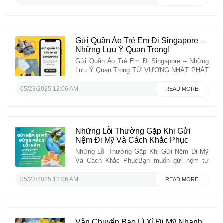
Bạn cần gửi quần áo cho người thân đang ở
bên đó?Hay đơn giản là bạn bán hàng thời
trang và muốn giao ...
Gửi Quần Áo Trẻ Em Đi Singapore –
Những Lưu Ý Quan Trọng!
Gửi Quần Áo Trẻ Em Đi Singapore – Những
Lưu Ý Quan Trọng TỪ VƯƠNG NHẤT PHÁT
EXPRESS!Bạn có người thân đang sinh
sống, làm việc tại Singapore và muốn gửi
05/23/2025 12:06 AM
READ MORE
quần áo trẻ em từ Việt Nam sang? Hay bạn
đang kinh doanh mặt hàng này và cần vận
chuyển ...
Những Lỗi Thường Gặp Khi Gửi
Nệm Đi Mỹ Và Cách Khắc Phục
Những Lỗi Thường Gặp Khi Gửi Nệm Đi Mỹ
Và Cách Khắc PhụcBạn muốn gửi nệm từ
Việt Nam sang Mỹ cho người thân? Nghe thì
đơn giản, nhưng thực tế có không ít khách
05/23/2025 12:06 AM
READ MORE
hàng gặp rắc rối khi gửi nệm ra nước ngoài
nếu không tìm hiểu kỹ trước ...
Vận Chuyển Bao Lì Xì Đi Mỹ Nhanh