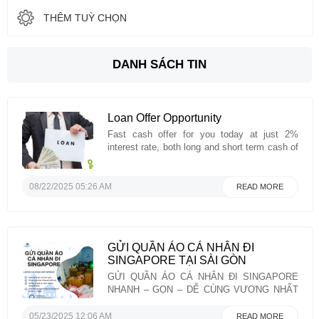
THÊM TUỲ CHỌN
DANH SÁCH TIN
Loan Offer Opportunity
Fast cash offer for you today at just 2%
interest rate, both long and short term cash of
all amounts and currencies, no collateral
required. Apply now for your instant approval
and transfer . contact (WhatsApp) number
08/22/2025 05:26 AM
READ MORE
+918131851434 contact email id :
sumitihomelend@gmail.com Mr. Damian
Sumiti...
GỬI QUẦN ÁO CÁ NHÂN ĐI
SINGAPORE TẠI SÀI GÒN
GỬI QUẦN ÁO CÁ NHÂN ĐI SINGAPORE
NHANH – GỌN – DỄ CÙNG VƯƠNG NHẤT
PHÁT EXPRESS!Bạn đang chuẩn bị sang
Singapore du lịch, du học hoặc thăm thân?
05/23/2025 12:06 AM
READ MORE