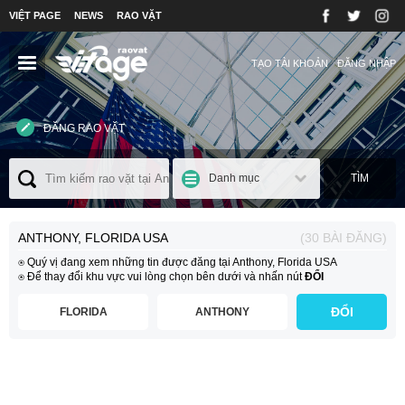
VIỆT PAGE
NEWS
RAO VẶT
TẠO TÀI KHOẢN
ĐĂNG NHẬP
ĐĂNG RAO VẶT
Danh mục
TÌM
ANTHONY, FLORIDA USA
(30 BÀI ĐĂNG)
⍟ Quý vị đang xem những tin được đăng tại Anthony, Florida USA
⍟ Để thay đổi khu vực vui lòng chọn bên dưới và nhấn nút
ĐỔI
ĐỔI
FLORIDA
ANTHONY