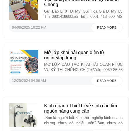
Chóng
Gửi Bao Lì Xì Đi Mỹ, Gửi Hoa Gỉa Đi Mỹ Uy
Tín 0901418600Liên hệ : 0901 418 600 MS
TRANHDịch vụ gửi bao lì xì đi Mỹ . Vương
Nhất Phát Express .Từ xưa, tiền mừng tuổi
04/08/2025 10:22 PM
READ MORE
hay lì xì là món quà đầu năm mới, nhằm
“chúc phúc” về ...
Mở lớp khai hải quan điện tử
online/tập trung
MỞ LỚP ĐÀO TẠO KHAI HẢI QUAN PHỤC
VỤ KỲ THI CHỨNG CHỈ(Tel/Zalo: 0969 86 86
30 Ms Thắm ) Kính
gửi: Các đơn vị, cá nhân có nhu cầu tham gia
12/25/2024 04:06 AM
READ MORE
khóa đào tạo nghiệp vụ khai Hải quan điện tử
Căn cứ thông tư 22/2019/TT-TC ngày
16/04/2019 quy định về các ...
Kinh doanh Thiết bị vệ sinh cần tìm
nguồn hàng cung cấp
-Bạn là người bắt đầu khởi nghiệp kinh doanh
nhưng chưa có nhiều vốn?-Bạn chưa có
nhiều kinh nghiệm, gặp khó khăn trong việc