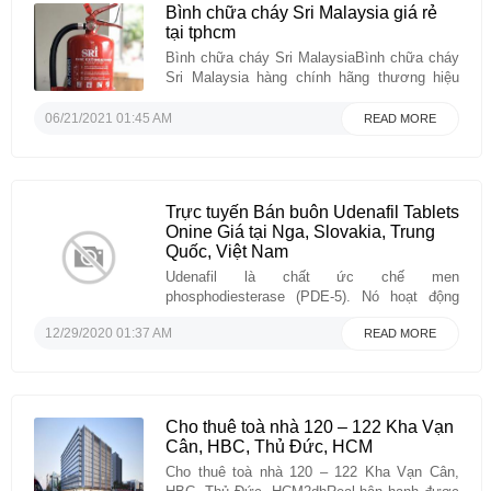
Bình chữa cháy Sri Malaysia giá rẻ
tại tphcm
Bình chữa cháy Sri MalaysiaBình chữa cháy
Sri Malaysia hàng chính hãng thương hiệu
SRI nhập khẩu từ Malaysia bảng báo giá mới
nhất của bình pccc hiệu SRI chất lượng
06/21/2021 01:45 AM
READ MORE
cao.Bình chữa cháy Sri Malaysia bột ABC
4kgMã SP: Bình bột chữa cháy ABC MFZL4
4kgGiá: Liên hệ- Trọng lượng ...
Trực tuyến Bán buôn Udenafil Tablets
Onine Giá tại Nga, Slovakia, Trung
Quốc, Việt Nam
Udenafil là chất ức chế men
phosphodiesterase (PDE-5). Nó hoạt động
trong rối loạn cương dương bằng cách tăng
12/29/2020 01:37 AM
READ MORE
lưu lượng máu đến dương vật bằng cách thư
giãn các cơ trong mạch máu dương vật. Nó
chỉ giúp cương cứng nếu người đó được
kích thích tình dục.Oddway International là ...
Cho thuê toà nhà 120 – 122 Kha Vạn
Cân, HBC, Thủ Đức, HCM
Cho thuê toà nhà 120 – 122 Kha Vạn Cân,