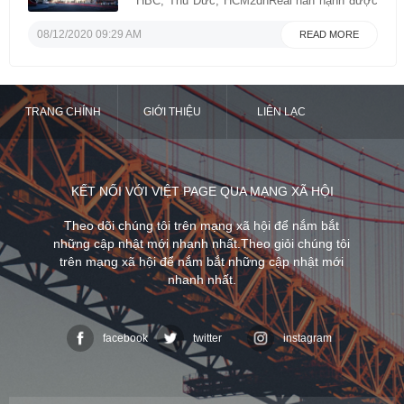
HBC, Thủ Đức, HCM2dhReal hân hạnh được
sự uỷ quyền của Chủ tài sản tìm kiếm Nhà
đầu tư phù hợp, nhằm chuyển nhượng BĐS
08/12/2020 09:29 AM
READ MORE
với thông tin bên dướiwww.2dhReal.comLiên
hệ : Mr Thanh 0932412519 - 0948088268 | Mr
Dzung Lee ...
TRANG CHÍNH
GIỚI THIỆU
LIÊN LẠC
KẾT NỐI VỚI VIỆT PAGE QUA MẠNG XÃ HỘI
Theo dõi chúng tôi trên mạng xã hội để nắm bắt
những cập nhật mới nhanh nhất.Theo giỏi chúng tôi
trên mạng xã hội để nắm bắt những cập nhật mới
nhanh nhất.
facebook
twitter
instagram