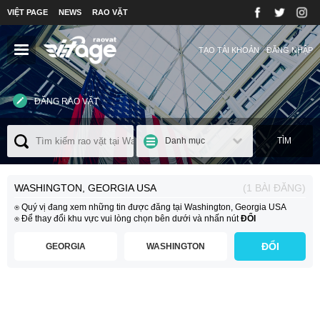
VIỆT PAGE
NEWS
RAO VẶT
TẠO TÀI KHOẢN
ĐĂNG NHẬP
ĐĂNG RAO VẶT
Danh mục
TÌM
WASHINGTON, GEORGIA USA
(1 BÀI ĐĂNG)
⍟ Quý vị đang xem những tin được đăng tại Washington, Georgia USA
⍟ Để thay đổi khu vực vui lòng chọn bên dưới và nhấn nút
ĐỔI
ĐỔI
GEORGIA
WASHINGTON