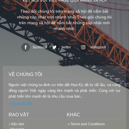
KẾT NỐI VỚI VIỆT PAGE QUA MẠNG XÃ HỘI
Theo dõi chúng tôi trên mạng xã hội để nắm bắt
những cập nhật mới nhanh nhất.Theo giỏi chúng tôi
trên mạng xã hội để nắm bắt những cập nhật mới
nhanh nhất.
facebook
twitter
instagram
VỀ CHÚNG TÔI
Người việt chúng ta định cư trên đất Hoa Kỳ đã từ rất lâu, và cộng
đồng người Việt ngày càng lớn mạnh và phát triển. Cùng với sự
phát triển lớn mạnh đó là nhu cầu mua bán...
⇢Xem chi tiết
RAO VẶT
KHÁC
› Việc làm
⇢ Terms and Conditions