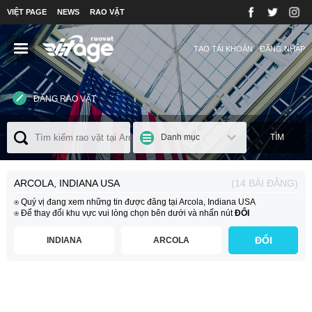
VIỆT PAGE
NEWS
RAO VẶT
TẠO TÀI KHOẢN
ĐĂNG NHẬP
ĐĂNG RAO VẶT
Danh mục
TÌM
ARCOLA, INDIANA USA
(14 BÀI ĐĂNG)
⍟ Quý vị đang xem những tin được đăng tại Arcola, Indiana USA
⍟ Để thay đổi khu vực vui lòng chọn bên dưới và nhấn nút
ĐỔI
ĐỔI
INDIANA
ARCOLA