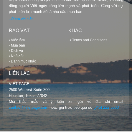
đồng người Việt ngày càng lớn mạnh và phát triển. Cùng với sự
phát triển lớn mạnh đó là nhu cầu mua bán...
⇢Xem chi tiết
RAO VẶT
KHÁC
› Việc làm
⇢ Terms and Conditions
› Mua bán
› Dịch vụ
› Nhà đất
› Danh mục khác
LIÊN LẠC
VIET PAGE
2500 Wilcrest Suite 300
Houston, Texas 77042
Mọi thắc mắc và ý kiến xin gửi về địa chỉ email
contact@vietpage.com
hoặc gọi trực tiếp qua số
(346) 222 5533