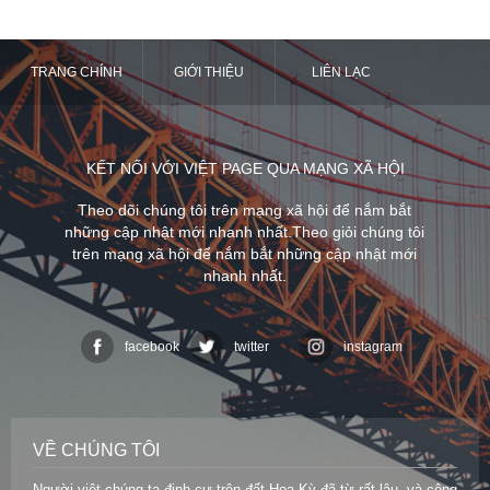
TRANG CHÍNH
GIỚI THIỆU
LIÊN LẠC
KẾT NỐI VỚI VIỆT PAGE QUA MẠNG XÃ HỘI
Theo dõi chúng tôi trên mạng xã hội để nắm bắt
những cập nhật mới nhanh nhất.Theo giỏi chúng tôi
trên mạng xã hội để nắm bắt những cập nhật mới
nhanh nhất.
facebook
twitter
instagram
VỀ CHÚNG TÔI
Người việt chúng ta định cư trên đất Hoa Kỳ đã từ rất lâu, và cộng