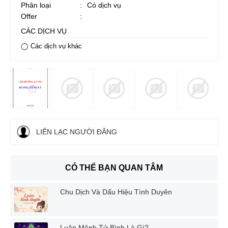
Phân loại
:
Có dịch vụ
Offer
:
CÁC DỊCH VỤ
◯ Các dịch vụ khác
LIÊN LẠC NGƯỜI ĐĂNG
CÓ THỂ BẠN QUAN TÂM
Chu Dịch Và Dấu Hiệu Tình Duyên
Luận Mệnh Tử Bình Là Gì?