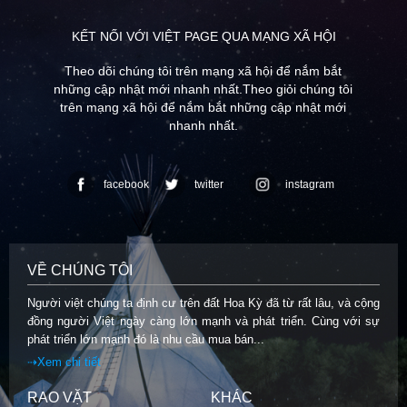
KẾT NỐI VỚI VIỆT PAGE QUA MẠNG XÃ HỘI
Theo dõi chúng tôi trên mạng xã hội để nắm bắt
những cập nhật mới nhanh nhất.Theo giỏi chúng tôi
trên mạng xã hội để nắm bắt những cập nhật mới
nhanh nhất.
facebook
twitter
instagram
VỀ CHÚNG TÔI
Người việt chúng ta định cư trên đất Hoa Kỳ đã từ rất lâu, và cộng
đồng người Việt ngày càng lớn mạnh và phát triển. Cùng với sự
phát triển lớn mạnh đó là nhu cầu mua bán...
⇢Xem chi tiết
RAO VẶT
KHÁC