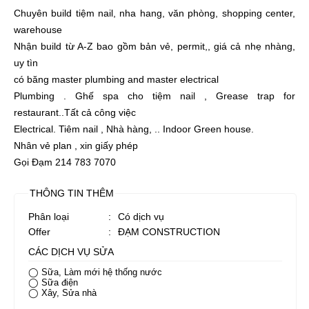
Chuyên build tiệm nail, nha hang, văn phòng, shopping center,
warehouse
Nhận build từ A-Z bao gồm bản vẻ, permit,, giá cả nhẹ nhàng,
uy tìn
có băng master plumbing and master electrical
Plumbing . Ghế spa cho tiệm nail , Grease trap for
restaurant..Tất cả công việc
Electrical. Tiêm nail , Nhà hàng, .. Indoor Green house.
Nhân vẻ plan , xin giấy phép
Gọi Đạm 214 783 7070
THÔNG TIN THÊM
Phân loại
:
Có dịch vụ
Offer
:
ĐẠM CONSTRUCTION
CÁC DỊCH VỤ SỬA
◯ Sữa, Làm mới hệ thống nước
◯ Sữa điện
◯ Xây, Sửa nhà