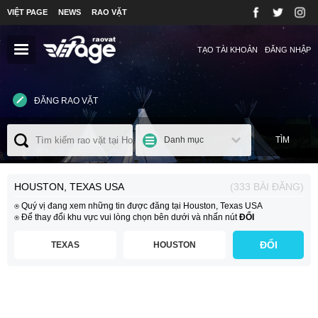
VIỆT PAGE
NEWS
RAO VẶT
TẠO TÀI KHOẢN
ĐĂNG NHẬP
ĐĂNG RAO VẶT
Danh mục
TÌM
HOUSTON, TEXAS USA
(333 BÀI ĐĂNG)
⍟ Quý vị đang xem những tin được đăng tại Houston, Texas USA
⍟ Để thay đổi khu vực vui lòng chọn bên dưới và nhấn nút
ĐỔI
ĐỔI
TEXAS
HOUSTON