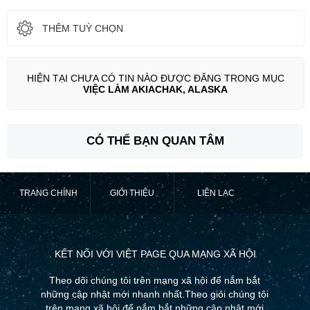
THÊM TUỲ CHỌN
HIỆN TẠI CHƯA CÓ TIN NÀO ĐƯỢC ĐĂNG TRONG MỤC
VIỆC LÀM AKIACHAK, ALASKA
CÓ THỂ BẠN QUAN TÂM
TRANG CHÍNH
GIỚI THIỆU
LIÊN LẠC
KẾT NỐI VỚI VIỆT PAGE QUA MẠNG XÃ HỘI
Theo dõi chúng tôi trên mạng xã hội để nắm bắt
những cập nhật mới nhanh nhất.Theo giỏi chúng tôi
trên mạng xã hội để nắm bắt những cập nhật mới