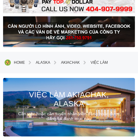
HOME
ALASKA
AKIACHAK
VIỆC LÀM
VIỆC LÀM AKIACHAK,
ALASKA
Cần việc hoặc cần tuyển nhân viên đăng hoặc được
đăng tại danh mục này