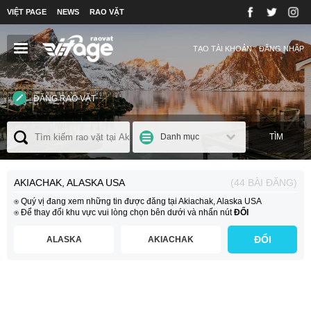
VIỆT PAGE
NEWS
RAO VẶT
TẠO TÀI KHOẢN
ĐĂNG NHẬP
ĐĂNG RAO VẶT
Danh mục
TÌM
AKIACHAK, ALASKA USA
(44 BÀI ĐĂNG)
⍟ Quý vị đang xem những tin được đăng tại Akiachak, Alaska USA
⍟ Để thay đổi khu vực vui lòng chọn bên dưới và nhấn nút
ĐỔI
ĐỔI
ALASKA
AKIACHAK