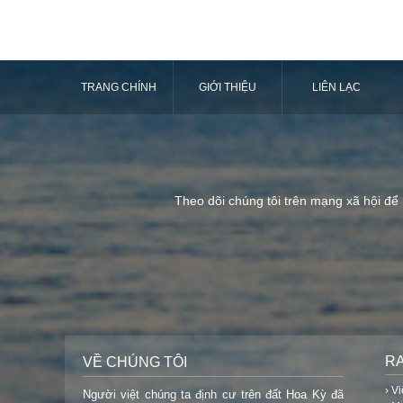
TRANG CHÍNH
GIỚI THIỆU
LIÊN LẠC
Theo dõi chúng tôi trên mạng xã hội để
R
VỀ CHÚNG TÔI
› V
Người việt chúng ta định cư trên đất Hoa Kỳ đã