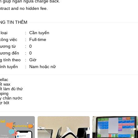
n giúp ngăn ngừa charge back.
tract and no hidden fee.
NG TIN THÊM
loại
:
Cần tuyển
công việc
:
Full-time
lương từ
:
0
lương đến
:
0
 tính theo
:
Giờ
tính tuyển
:
Nam hoặc nữ
llac
t wax
t làm đủ thứ
ping
y chân nước
ợ bột