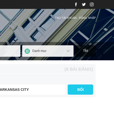
TẠO TÀI KHOẢN
ĐĂNG NHẬP
Danh mục
TÌM
(8 BÀI ĐĂNG)
ARKANSAS CITY
ĐỔI