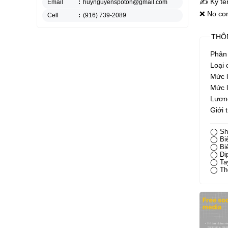
✍️ Ký tê
Email
:
huynguyenspoton@gmail.com
❌ No con
Cell
:
(916) 739-2089
THÔ
Phân 
Loại 
Mức 
Mức 
Lương
Giới 
◯ She
◯ Biế
◯ Biế
◯ Dip
◯ Ta
◯ Th