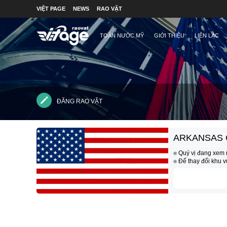
VIỆT PAGE
NEWS
RAO VẶT
TOÀN NƯỚC MỸ
GIỚI THIỆU
LIÊN LẠC
ĐĂNG RAO VẶT
ARKANSAS 
⍟ Quý vị đang xem 
⍟ Để thay đổi khu 