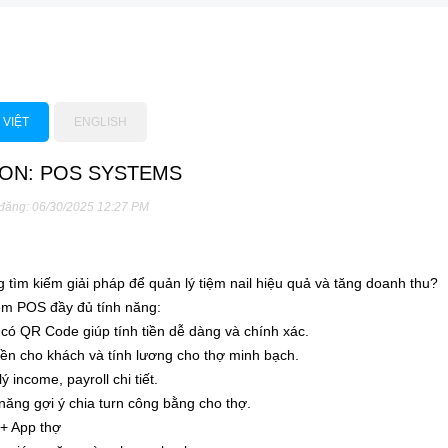
 VIỆT
ENGLISH
ON: POS SYSTEMS
 đăng: 06/30/2025 12:27 PM
 tìm kiếm giải pháp để quản lý tiệm nail hiệu quả và tăng doanh thu?
m POS đầy đủ tính năng:
 có QR Code giúp tính tiền dễ dàng và chính xác.
iền cho khách và tính lương cho thợ minh bạch.
 income, payroll chi tiết.
ăng gợi ý chia turn công bằng cho thợ.
+ App thợ