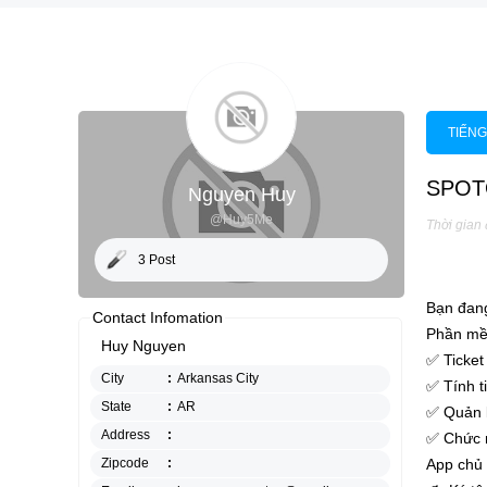
TIẾNG
SPOT
Nguyen Huy
@Huy5Me
Thời gian
3 Post
Bạn đang
Contact Infomation
Phần mề
Huy Nguyen
✅ Ticket
City
:
Arkansas City
✅ Tính t
State
:
AR
✅ Quản lý
Address
:
✅ Chức n
Zipcode
:
App chủ 