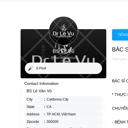
TIẾNG
BÁC S
BS Lê Vũ
@bacsichamcuu
Thời gian
6 Post
BÁC SĨ 
Contact Infomation
BS Lê Văn Vũ
* THỰC H
City
:
California City
State
:
CA
CHUYÊN
Address
:
TP HCM, Việt Nam
Zipcode
:
300000
- BỆNH