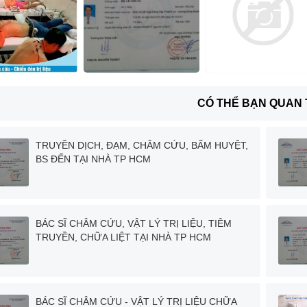
CÓ THỂ BẠN QUAN
TRUYỀN DỊCH, ĐẠM, CHÂM CỨU, BẤM HUYỆT,
BS ĐẾN TẠI NHÀ TP HCM
BÁC SĨ CHÂM CỨU, VẬT LÝ TRỊ LIỆU, TIÊM
TRUYỀN, CHỮA LIỆT TẠI NHÀ TP HCM
BÁC SĨ CHÂM CỨU - VẬT LÝ TRỊ LIỆU CHỮA