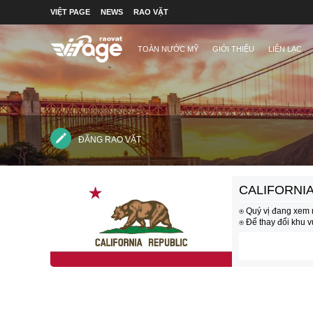
VIỆT PAGE
NEWS
RAO VẶT
TOÀN NƯỚC MỸ
GIỚI THIỆU
LIÊN LẠC
ĐĂNG RAO VẶT
CALIFORNIA
⍟ Quý vị đang xem n
⍟ Để thay đổi khu 