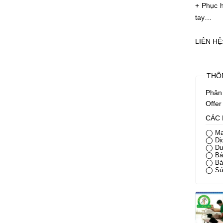
+ Phục h
tay…
LIÊN HỆ:
THÔ
Phân 
Offer
CÁC 
◯ Ma
◯ Dịc
◯ Dư
◯ Bác
◯ Bác
◯ Sứ