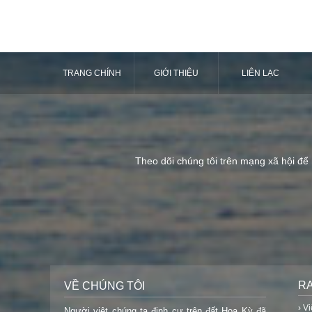
TRANG CHÍNH
GIỚI THIỆU
LIÊN LẠC
Theo dõi chúng tôi trên mạng xã hội để
R
VỀ CHÚNG TÔI
› V
Người việt chúng ta định cư trên đất Hoa Kỳ đã