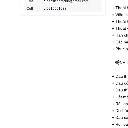
Email
:
bacsichamcuu@gmail.com
+ Thoái 
Cell
:
0916561088
+ Viêm k
+ Thoái 
+ Thoát 
+ Hạn ch
+ Các bệ
+ Phục h
- BỆNH 
+ Đau th
+ Đau cổ 
+ Đau th
+ Liệt mặ
+ Rối loạ
+ Di chứ
+ Đau sa
+ Rối lo