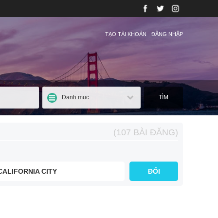
TẠO TÀI KHOẢN
ĐĂNG NHẬP
Danh mục
TÌM
(107 BÀI ĐĂNG)
CALIFORNIA CITY
ĐỔI