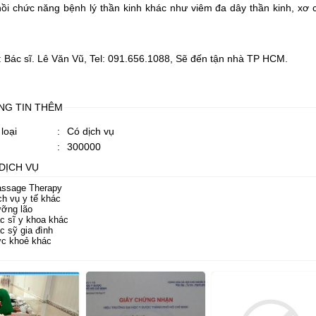
ồi chức năng bệnh lý thần kinh khác như viêm đa dây thần kinh, xơ cộ
 Bác sĩ. Lê Văn Vũ, Tel: 091.656.1088, Sẽ đến tận nhà TP HCM.
NG TIN THÊM
loại
:
Có dịch vụ
:
300000
DỊCH VỤ
ssage Therapy
h vụ y tế khác
ỡng lão
 sĩ y khoa khác
 sỹ gia đình
c khoẻ khác