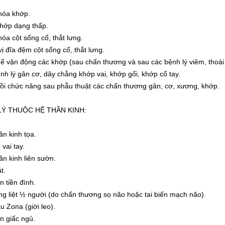
hóa khớp.
hớp dạng thấp.
hóa cột sống cổ, thắt lưng.
vị đĩa đệm cột sống cổ, thắt lưng.
ế vận động các khớp (sau chấn thương và sau các bệnh lý viêm, thoái
nh lý gân cơ, dây chằng khớp vai, khớp gối, khớp cổ tay.
ồi chức năng sau phẫu thuật các chấn thương gân, cơ, xương, khớp.
LÝ THUỘC HỆ THẦN KINH:
ần kinh tọa.
vai tay.
ần kinh liên sườn.
t.
n tiền đình.
ng liệt ½ người (do chấn thương sọ não hoặc tai biến mạch não).
u Zona (giời leo).
ạn giấc ngủ.