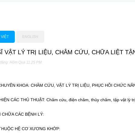
 VIỆT
ENGLISH
Ĩ VẬT LÝ TRỊ LIỆU, CHÂM CỨU, CHỮA LIỆT T
 đăng: Hôm Qua 11:25 PM
CHUYÊN KHOA: CHÂM CỨU, VẬT LÝ TRỊ LIỆU, PHỤC HỒI CHỨC NĂ
IỆN CÁC THỦ THUẬT: Châm cứu, điện châm, thủy châm, tập vật lý trị l
 CHỮA CÁC BỆNH LÝ:
 THUỘC HỆ CƠ XƯƠNG KHỚP: