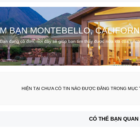
ÌM BẠN MONTEBELLO, CALIFORN
Bạn đang cô đơn, nơi đây sẽ giúp bạn tìm thấy được nữa kia của mình
HIỆN TẠI CHƯA CÓ TIN NÀO ĐƯỢC ĐĂNG TRONG MỤC
CÓ THỂ BẠN QUAN