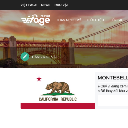
VIỆT PAGE
NEWS
RAO VẶT
TOÀN NƯỚC MỸ
GIỚI THIỆU
LIÊN LẠC
ĐĂNG RAO VẶT
MONTEBELL
⍟ Quý vị đang xem 
⍟ Để thay đổi khu 