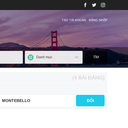
TẠO TÀI KHOẢN
ĐĂNG NHẬP
Danh mục
TÌM
(4 BÀI ĐĂNG)
MONTEBELLO
ĐỔI