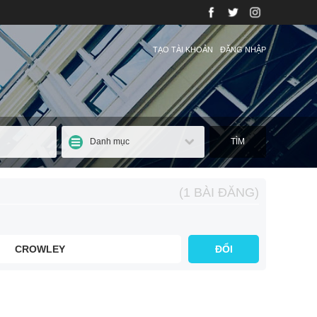
TẠO TÀI KHOẢN
ĐĂNG NHẬP
Danh mục
TÌM
(1 BÀI ĐĂNG)
CROWLEY
ĐỔI