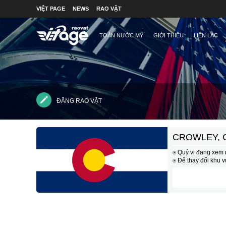
VIỆT PAGE
NEWS
RAO VẶT
TOÀN NƯỚC MỸ
GIỚI THIỆU
LIÊN LẠC
ĐĂNG RAO VẶT
CROWLEY, 
⍟ Quý vị đang xem 
⍟ Để thay đổi khu 