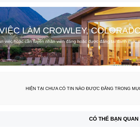
VIỆC LÀM CROWLEY, COLORAD
n việc hoặc cần tuyển nhân viên đăng hoặc được đăng tại danh mục 
HIỆN TẠI CHƯA CÓ TIN NÀO ĐƯỢC ĐĂNG TRONG M
CÓ THỂ BẠN QUAN