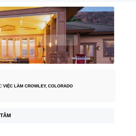
O
này
ỤC
VIỆC LÀM CROWLEY, COLORADO
 TÂM