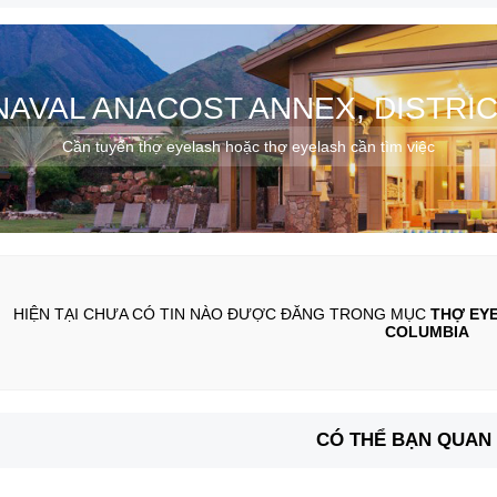
AVAL ANACOST ANNEX, DISTRI
Cần tuyển thợ eyelash hoặc thợ eyelash cần tìm việc
HIỆN TẠI CHƯA CÓ TIN NÀO ĐƯỢC ĐĂNG TRONG MỤC
THỢ EYE
COLUMBIA
CÓ THỂ BẠN QUAN