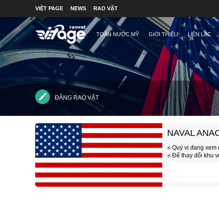
VIỆT PAGE
NEWS
RAO VẶT
TOÀN NƯỚC MỸ
GIỚI THIỆU
LIÊN LẠC
ĐĂNG RAO VẶT
NAVAL ANAC
⍟ Quý vị đang xem 
⍟ Để thay đổi khu 