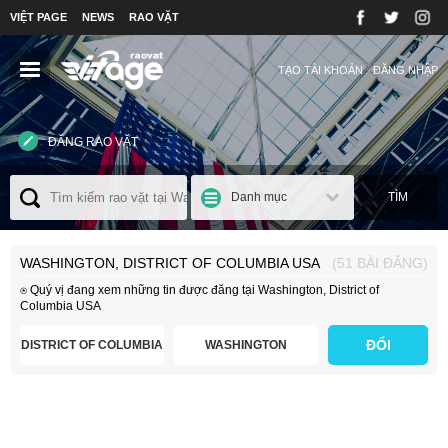
VIỆT PAGE
NEWS
RAO VẶT
TẠO TÀI KHOẢN
ĐĂNG NHẬP
ĐĂNG RAO VẶT
Danh mục
TÌM
WASHINGTON, DISTRICT OF COLUMBIA USA
(51 BÀI ĐĂNG)
⍟ Quý vị đang xem những tin được đăng tại Washington, District of
Columbia USA
⍟ Để thay đổi khu vực vui lòng chọn bên dưới và nhấn nút
ĐỔI
ĐỔI
DISTRICT OF COLUMBIA
WASHINGTON