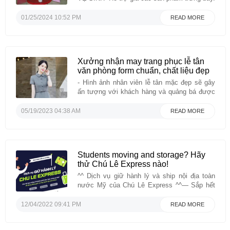
Hỗ trợ chi phí vận chuyển trong khu vực
thành phố HCM và các tỉnh lân cận.- Miễn phí
01/25/2024 10:52 PM
READ MORE
1 đổi 1 nếu phát hiện sản phẩm lỗi do nhà sản
xuất.- Được ...
Xưởng nhận may trang phục lễ tân
văn phòng form chuẩn, chất liệu đẹp
- Hình ảnh nhân viên lễ tân mặc đẹp sẽ gây
ấn tượng với khách hàng và quảng bá được
hình ảnh đặc trưng của nhà hàng – khách
sạn. Vì vậy, đồng phục sẽ là trang phục phù
05/19/2023 04:38 AM
READ MORE
hợp nhất để bộ phận này phô diễn được hết
khả năng ...
Students moving and storage? Hãy
thử Chú Lê Express nào!
^^ Dịch vụ giữ hành lý và ship nội địa toàn
nước Mỹ của Chú Lê Express ^^— Sắp hết
học kỳ và bạn cần thu dọn hành lý ra khỏi ký
túc xá, nhưng không biết phải cất giữ ở đâu
12/04/2022 09:41 PM
READ MORE
cho an toàn?—Bạn muốn khám phá nước Mỹ
sau ...