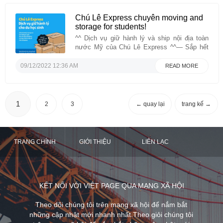
Chú Lê Express chuyên moving and
storage for students!
^^ Dịch vụ giữ hành lý và ship nội địa toàn
nước Mỹ của Chú Lê Express ^^— Sắp hết
học kỳ và bạn cần thu dọn hành lý ra khỏi ký
túc xá, nhưng không biết phải cất giữ ở đâu
09/12/2022 12:36 AM
READ MORE
cho an toàn?—Bạn muốn khám phá nước Mỹ
sau ...
1
2
3
← quay lại
trang kế →
TRANG CHÍNH
GIỚI THIỆU
LIÊN LẠC
KẾT NỐI VỚI VIỆT PAGE QUA MẠNG XÃ HỘI
Theo dõi chúng tôi trên mạng xã hội để nắm bắt
những cập nhật mới nhanh nhất.Theo giỏi chúng tôi