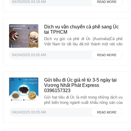
như một vịthuốc.- Hàm lượng chất dinh
04/25/2025 04:19 AM
READ MORE
dưỡng của yến sào luôn được xếp hàng đầu
nên được nhiều ...
Dịch vụ vận chuyển cà phê sang Úc
tại TPHCM
Dịch vụ gửi cà phê đi Úc (Australia)Cà phê
Việt Nam từ rất lâu đã trở thành một nét văn
hóa không thể thiếu của một bộ phận lớn
người Việt Nam chúng ta. Cà phê Việt có vị
04/24/2025 03:05 AM
READ MORE
riêng ngon hơn, đậm đà hơn so với nhiều loại
cà phê ...
Gửi tiêu đi Úc giá rẻ từ 3-5 ngày tại
Vương Nhất Phát Express
0396157323
Gửi hạt tiêu đi Úc là một trong những dịch vụ
phổ biến trong ngành xuất khẩu nông sản của
Việt Nam. Với nhu cầu tiêu thụ hạt tiêu cao ở
04/24/2025 03:05 AM
READ MORE
thị trường Úc, việc cung cấp và gửi hàng hóa
này trở thành cơ hội cho nhiều doanh nghiệp
và ...