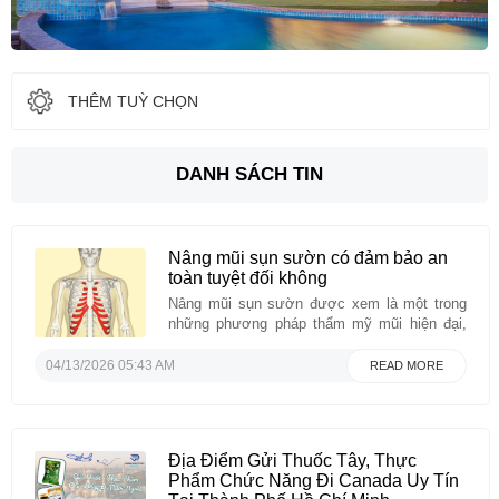
THÊM TUỲ CHỌN
DANH SÁCH TIN
Nâng mũi sụn sườn có đảm bảo an
toàn tuyệt đối không
Nâng mũi sụn sườn được xem là một trong
những phương pháp thẩm mỹ mũi hiện đại,
đặc biệt phù hợp với những trường hợp mũi
khó, từng phẫu thuật hỏng hoặc cần tái cấu
04/13/2026 05:43 AM
READ MORE
trúc toàn diện. Tuy nhiên, câu hỏi mà nhiều
người quan tâm vẫn là: liệu phương ...
Địa Điểm Gửi Thuốc Tây, Thực
Phẩm Chức Năng Đi Canada Uy Tín