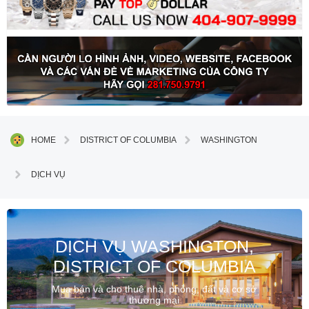
HOME
DISTRICT OF COLUMBIA
WASHINGTON
DỊCH VỤ
DỊCH VỤ WASHINGTON,
DISTRICT OF COLUMBIA
Mua bán và cho thuê nhà, phòng, đất và cơ sở
thương mại