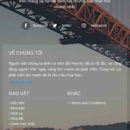
trên mạng xã hội để nắm bắt những cập nhật mới
nhanh nhất.
facebook
twitter
instagram
VỀ CHÚNG TÔI
Người việt chúng ta định cư trên đất Hoa Kỳ đã từ rất lâu, và cộng
đồng người Việt ngày càng lớn mạnh và phát triển. Cùng với sự
phát triển lớn mạnh đó là nhu cầu mua bán...
⇢Xem chi tiết
RAO VẶT
KHÁC
› Việc làm
⇢ Terms and Conditions
› Mua bán
› Dịch vụ
› Nhà đất
› Danh mục khác