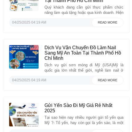
Tại Thành Phố Hồ Chí Minh
Quý khách đang cần gửi thực phẩm chức
năng làm quà tặng hoặc qua kinh doanh. Hiện
quý khách đang cần một đối tác là Công ty
04/25/2025 04:19 AM
READ MORE
gửi hàng chuyển phát nhanh đi Canada uy tín
và mức phí gửi thực phẩm chức năng đi
Canada rẻ nhất. Hãy nhanh tay ...
Dịch Vụ Vận Chuyển Đồ Làm Nail
Sang Mỹ An Toàn Tại Thành Phố Hồ
Chí Minh
Dịch vụ gửi sơn móng đi Mỹ (USA)Mỹ là
quốc gia lớn nhất thế giới, nghề làm nail ở
Mỹ hiện nay là một thị trường có tiềm năng
04/25/2025 04:19 AM
READ MORE
rất lớn. Có giá trị hơn 70 tỷ USD. Trong đó thị
phần của người Việt chiếm khoảng 75% toàn
nước Mỹ, ...
Gửi Yến Sào Đi Mỹ Giá Rẻ Nhất
2025
Tại sao hiện nay nhiều người gửi tổ yến qua
Mỹ ?- Tổ yến, hay còn gọi là yến sào, là một
loại thực phẩm nổi tiếng có thể được sử dụng