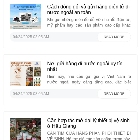
Cách đóng gói và gửi hàng điện tử đi
nước ngoài an toàn
Khi gửi những món đồ dễ vỡ như đồ điện tử,
mỹ phẩm hay các sản phẩm cao cấp khác
qua dịch vụ chuyển phát quốc tế, việc đóng
gói đúng cách cực kỳ quan trọng để đảm bảo
04/24/2025 03:05 AM
READ MORE
an toàn cho hàng hóa trong suốt quá trình vận
chuyển. Những ...
Nơi gửi hàng đi nước ngoài uy tín
nhất
Hiện nay, nhu cầu gửi gia vị Việt Nam ra
nước ngoài ngày càng tăng cao, đặc biệt
trong cộng đồng người Việt đang sinh sống,
học tập và làm việc tại các quốc gia như Mỹ,
04/24/2025 03:05 AM
READ MORE
Pháp, Đức, Úc, Canada,... Các sản phẩm gia
vị truyền thống như nước mắm, ...
Cần hợp tác mở đại lý thiết bị vệ sinh
ở Hậu Giang
CẦN TÌM CỬA HÀNG PHÂN PHỐI THIẾT BỊ
VỆ SINH- Hỗ trợ giá các sản phẩm trưng bày.