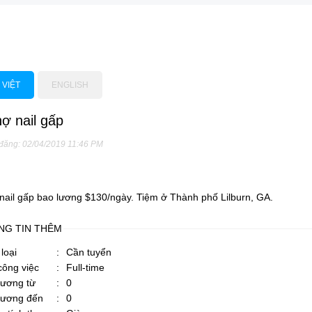
 VIỆT
ENGLISH
ợ nail gấp
 đăng: 02/04/2019 11:46 PM
nail gấp bao lương $130/ngày. Tiệm ở Thành phố Lilburn, GA.
NG TIN THÊM
loại
:
Cần tuyển
công việc
:
Full-time
lương từ
:
0
lương đến
:
0