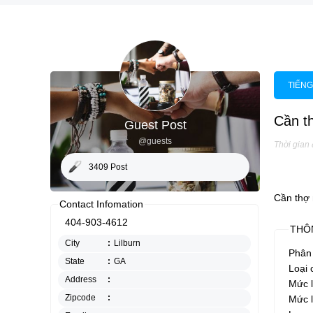
TIẾNG
Cần th
Guest Post
@guests
Thời gian
3409 Post
Cần thợ 
Contact Infomation
404-903-4612
THÔ
City
:
Lilburn
Phân 
State
:
GA
Loại 
Address
:
Mức 
Zipcode
:
Mức 