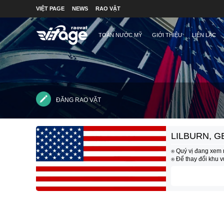
VIỆT PAGE
NEWS
RAO VẶT
TOÀN NƯỚC MỸ
GIỚI THIỆU
LIÊN LẠC
ĐĂNG RAO VẶT
LILBURN, G
⍟ Quý vị đang xem 
⍟ Để thay đổi khu 