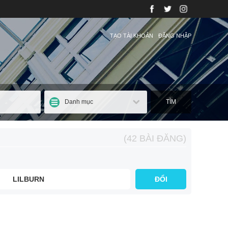
TẠO TÀI KHOẢN
ĐĂNG NHẬP
Danh mục
TÌM
(42 BÀI ĐĂNG)
LILBURN
ĐỔI