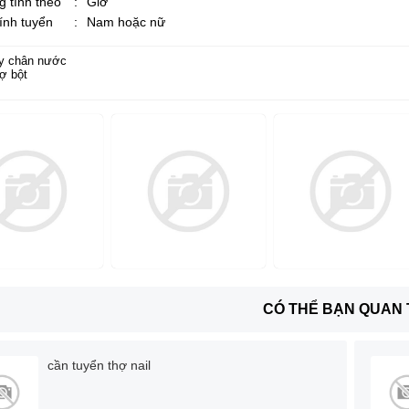
 tính theo
:
Giờ
tính tuyển
:
Nam hoặc nữ
y chân nước
ợ bột
CÓ THỂ BẠN QUAN
cần tuyển thợ nail