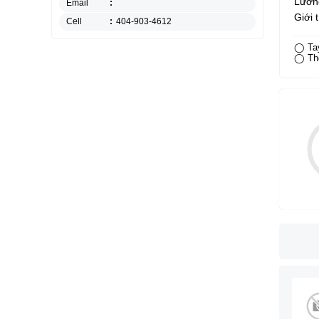
Lương
Email
:
Giới 
Cell
:
404-903-4612
◯ Ta
◯ Th