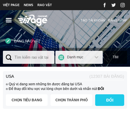
VIỆT PAGE
NEWS
RAO VẶT
TẠO TÀI KHOẢN
ĐĂNG NHẬP
ĐĂNG RAO VẶT
Danh mục
TÌM
USA
(12307 BÀI ĐĂNG)
⍟ Quý vị đang xem những tin được đăng tại USA
⍟ Để thay đổi khu vực vui lòng chọn bên dưới và nhấn nút
ĐỔI
ĐỔI
CHỌN TIỂU BANG
CHỌN THÀNH PHỐ