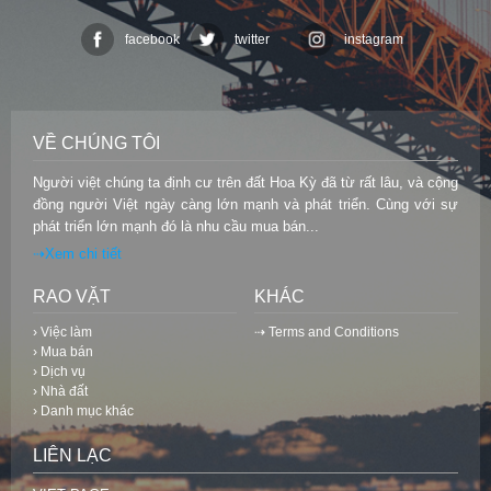
facebook
twitter
instagram
VỀ CHÚNG TÔI
Người việt chúng ta định cư trên đất Hoa Kỳ đã từ rất lâu, và cộng
đồng người Việt ngày càng lớn mạnh và phát triển. Cùng với sự
phát triển lớn mạnh đó là nhu cầu mua bán...
⇢Xem chi tiết
RAO VẶT
KHÁC
› Việc làm
⇢ Terms and Conditions
› Mua bán
› Dịch vụ
› Nhà đất
› Danh mục khác
LIÊN LẠC