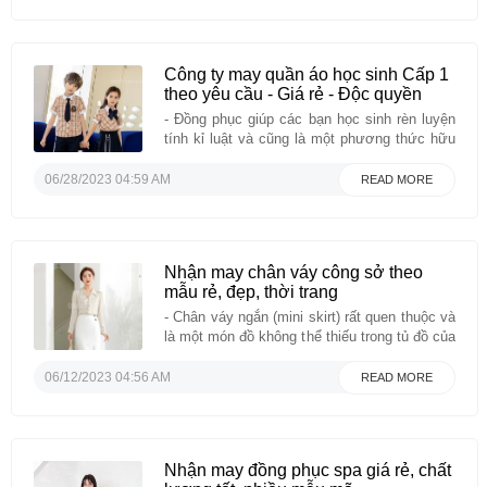
thể hiện được ...
Công ty may quần áo học sinh Cấp 1
theo yêu cầu - Giá rẻ - Độc quyền
- Đồng phục giúp các bạn học sinh rèn luyện
tính kỉ luật và cũng là một phương thức hữu
hiệu để học sinh không phân biệt giàu nghèo,
đồng thời giúp các bạn học sinh và thầy cô
06/28/2023 04:59 AM
READ MORE
nhận diện được học sinh của trường mình. -
Mẫu đồng phục ...
Nhận may chân váy công sở theo
mẫu rẻ, đẹp, thời trang
- Chân váy ngắn (mini skirt) rất quen thuộc và
là một món đồ không thể thiếu trong tủ đồ của
chị em công sở, và mẫu đồng phục chân váy
(Zuyp) nữ mà VIỆT ĐỒNG PHỤC giới thiệu
06/12/2023 04:56 AM
READ MORE
hôm nay, có thiết kế dựa trên form dáng này,
mời các ...
Nhận may đồng phục spa giá rẻ, chất