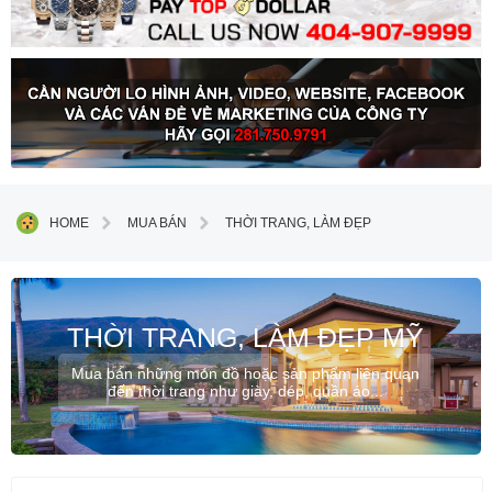
HOME
MUA BÁN
THỜI TRANG, LÀM ĐẸP
THỜI TRANG, LÀM ĐẸP MỸ
Mua bán những món đồ hoặc sản phẩm liên quan
đến thời trang như giày, dép, quần áo...