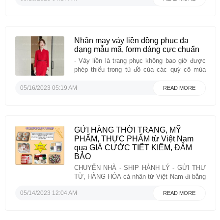
định tên tuổi ngoài việc nâng cao tay nghề
cùng trang thiết bị máy ...
Nhận may váy liền đồng phục đa
dạng mẫu mã, form dáng cực chuẩn
- Váy liền là trang phục không bao giờ được
phép thiếu trong tủ đồ của các quý cô mùa
hè. Nhất là với phái đẹp làm việc chốn văn
phòng, những mẫu đầm liền thân thanh lịch,
05/16/2023 05:19 AM
READ MORE
dịu dàng và thu hút lại càng được lựa chọn
nhiều vì nó ...
GỬI HÀNG THỜI TRANG, MỸ
PHẨM, THỰC PHẨM từ Việt Nam
qua GIÁ CƯỚC TIẾT KIỆM, ĐẢM
BẢO
CHUYỂN NHÀ - SHIP HÀNH LÝ - GỬI THƯ
TỪ, HÀNG HÓA cá nhân từ Việt Nam đi bằng
ĐƯỜNG BIỂN và HÀNG KHÔNG- Nhận đa
05/14/2023 12:04 AM
READ MORE
dạng mặt hàng (bao gồm cả hàng khó): Hàng
quá khổ, quá tải, Thực phẩm, Mỹ phẩm, Nội
thất…- Nhiều lựa chọn dịch vụ (UPS, ...