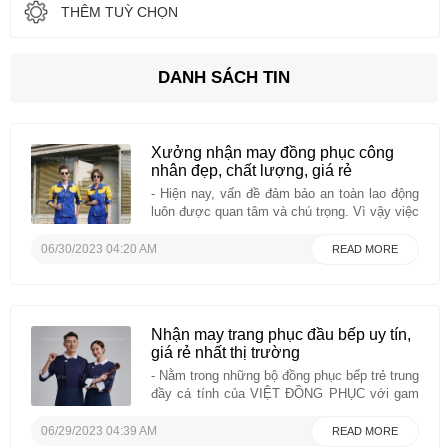
THÊM TUỲ CHỌN
DANH SÁCH TIN
Xưởng nhận may đồng phục công
nhân đẹp, chất lượng, giá rẻ
- Hiện nay, vấn đề đảm bảo an toàn lao động
luôn được quan tâm và chú trọng. Vì vậy việc
trang bị đồng phục bảo hộ lao động cho công
nhân, kỹ sư là việc cần thiết nhằm giảm thiểu
06/30/2023 04:20 AM
READ MORE
rủi ro tai nạn lao động. Trong bài viết này ...
Nhận may trang phục đầu bếp uy tín,
giá rẻ nhất thị trường
- Nằm trong những bộ đồng phục bếp trẻ trung
đầy cá tính của VIỆT ĐỒNG PHỤC với gam
màu đen làm chủ đạo nổi bật những họa tiết
màu trằng đầy liên quan đến nhà bếp như:
06/29/2023 04:39 AM
READ MORE
xoong nồi, ly cốc... cùng thiết kế đơn giản đã