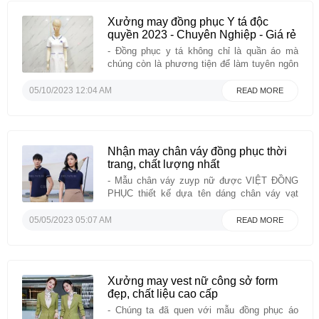
Xưởng may đồng phục Y tá độc
quyền 2023 - Chuyên Nghiệp - Giá rẻ
- Đồng phục y tá không chỉ là quần áo mà
chúng còn là phương tiện để làm tuyên ngôn
phong cách và nói lên phòng khám, bệnh viện
bạn thế nào? Đồng phục y tá cúc tròn phối nơ
05/10/2023 12:04 AM
READ MORE
nổi bật chính là một trong những hình ảnh
mới mẻ ...
Nhận may chân váy đồng phục thời
trang, chất lượng nhất
- Mẫu chân váy zuyp nữ được VIỆT ĐỒNG
PHỤC thiết kế dựa tên dáng chân váy vạt
chéo, là một trong những trang phục rất được
phái đẹp ưa chuộng. Với kiểu dáng chân váy
05/05/2023 05:07 AM
READ MORE
bút chì truyền thống nhưng nay đã được cách
điệu thành phần vạt được may ...
Xưởng may vest nữ công sở form
đẹp, chất liệu cao cấp
- Chúng ta đã quen với mẫu đồng phục áo