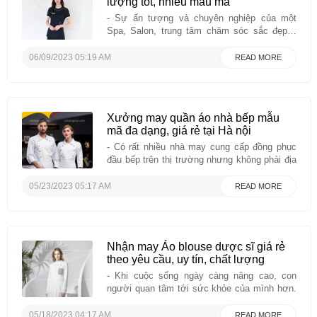
lượng tốt, nhiều mẫu mã
- Sự ấn tượng và chuyên nghiệp của một
Spa, Salon, trung tâm chăm sóc sắc đẹp…
không chỉ nằm ở yếu tố máy móc hiện đại
hay đội ngũ nhân viên mà còn phụ thuộc ít
06/09/2023 05:19 AM
READ MORE
nhiều vào đồng phục nhân viên của bạn đang
mặc. Thật vậy, được làm ...
Xưởng may quần áo nhà bếp mẫu
mã đa dạng, giá rẻ tại Hà nội
- Có rất nhiều nhà may cung cấp đồng phục
đầu bếp trên thị trường nhưng không phải địa
chỉ nào cũng uy tín và cho ra những bộ sản
phẩm ưng ý. VIỆT ĐỒNG PHỤC với nhiều
05/23/2023 05:17 AM
READ MORE
năm kinh nghiệm và tâm huyết trong lĩnh vực
may mặc nói chung ...
Nhận may Áo blouse dược sĩ giá rẻ
theo yêu cầu, uy tín, chất lượng
- Khi cuộc sống ngày càng nâng cao, con
người quan tâm tới sức khỏe của mình hơn.
Từ đó ngày càng có nhiều cơ sở y tế, phòng
khám chữa bệnh được thành lập. Để khẳng
05/18/2023 04:17 AM
READ MORE