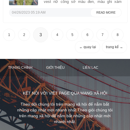
vest nữ công sở màu đen, màu ghi xám
thanh lịch và những sắc màu quyến rũ trẻ
trung hơn như những gam màu pastel…
04/26/2023 05:19 AM
READ MORE
nhưng đến với VIỆT ĐỒNG PHỤC, các bạn
sẽ có nhiều sự lựa chọn hơn, hãy ...
3
1
2
4
5
6
7
8
← quay lại
trang kế →
TRANG CHÍNH
GIỚI THIỆU
LIÊN LẠC
KẾT NỐI VỚI VIỆT PAGE QUA MẠNG XÃ HỘI
Theo dõi chúng tôi trên mạng xã hội để nắm bắt
những cập nhật mới nhanh nhất.Theo giỏi chúng tôi
trên mạng xã hội để nắm bắt những cập nhật mới
nhanh nhất.