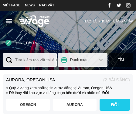
VIỆT PAGE
NEWS
RAO VẶT
TẠO TÀI KHOẢN
ĐĂNG NHẬP
ĐĂNG RAO VẶT
Danh mục
TÌM
AURORA, OREGON USA
(2 BÀI ĐĂNG)
⍟ Quý vị đang xem những tin được đăng tại Aurora, Oregon USA
⍟ Để thay đổi khu vực vui lòng chọn bên dưới và nhấn nút
ĐỔI
ĐỔI
OREGON
AURORA