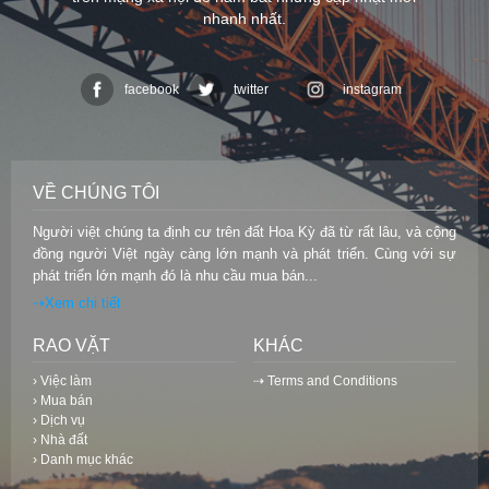
nhanh nhất.
facebook
twitter
instagram
VỀ CHÚNG TÔI
Người việt chúng ta định cư trên đất Hoa Kỳ đã từ rất lâu, và cộng
đồng người Việt ngày càng lớn mạnh và phát triển. Cùng với sự
phát triển lớn mạnh đó là nhu cầu mua bán...
⇢Xem chi tiết
RAO VẶT
KHÁC
› Việc làm
⇢ Terms and Conditions
› Mua bán
› Dịch vụ
› Nhà đất
› Danh mục khác