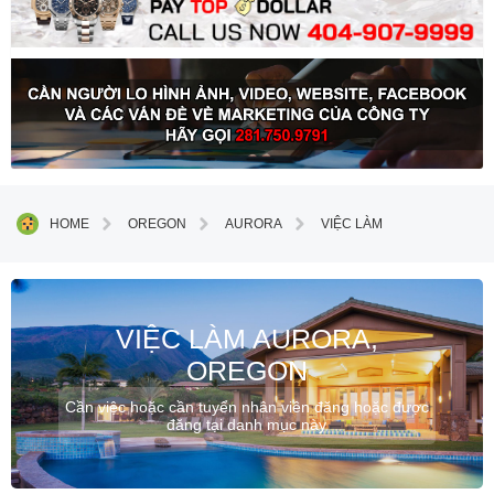
HOME
OREGON
AURORA
VIỆC LÀM
VIỆC LÀM AURORA,
OREGON
Cần việc hoặc cần tuyển nhân viên đăng hoặc được
đăng tại danh mục này