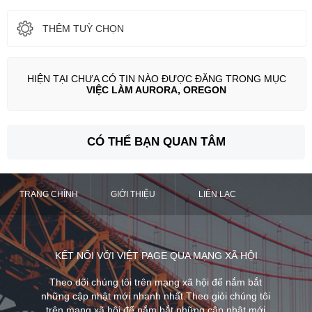
THÊM TUỲ CHỌN
HIỆN TẠI CHƯA CÓ TIN NÀO ĐƯỢC ĐĂNG TRONG MỤC
VIỆC LÀM AURORA, OREGON
CÓ THỂ BẠN QUAN TÂM
TRANG CHÍNH
GIỚI THIỆU
LIÊN LẠC
KẾT NỐI VỚI VIỆT PAGE QUA MẠNG XÃ HỘI
Theo dõi chúng tôi trên mạng xã hội để nắm bắt
những cập nhật mới nhanh nhất.Theo giỏi chúng tôi
trên mạng xã hội để nắm bắt những cập nhật mới