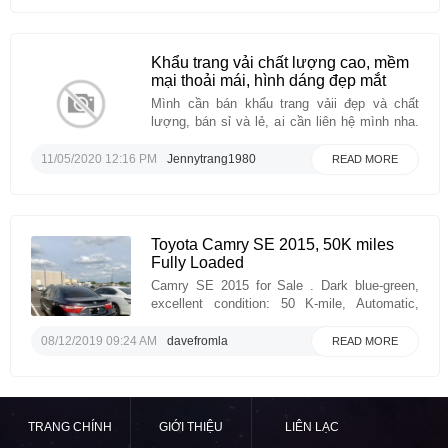
Khẩu trang vải chất lượng cao, mềm
mại thoải mái, hình dáng đẹp mắt
Mình cần bán khẩu trang vảii đẹp và chất
lượng, bán sỉ và lẻ, ai cần liên hệ mình nha.
Mình ở Mansfield TX...
11/05/2020 12:16 PM
Jennytrang1980
READ MORE
Toyota Camry SE 2015, 50K miles
Fully Loaded
Camry SE 2015 for Sale . Dark blue-green,
excellent condition: 50 K-mile, Automatic,
Clear Tittle (Tittle in hand), No Accident, One
Owner. Options: Sunroof, push to start,
08/12/2019 09:24 AM
davefromla
READ MORE
navigator, backup CameraGia ca co the
thuong luong...
TRANG CHÍNH
GIỚI THIỆU
LIÊN LẠC