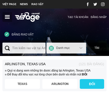
VIỆT PAGE
NEWS
RAO VẶT
TẠO TÀI KHOẢN
ĐĂNG NHẬP
ĐĂNG RAO VẶT
Danh mục
TÌM
ARLINGTON, TEXAS USA
(121 BÀI ĐĂNG)
⍟ Quý vị đang xem những tin được đăng tại Arlington, Texas USA
⍟ Để thay đổi khu vực vui lòng chọn bên dưới và nhấn nút
ĐỔI
ĐỔI
TEXAS
ARLINGTON