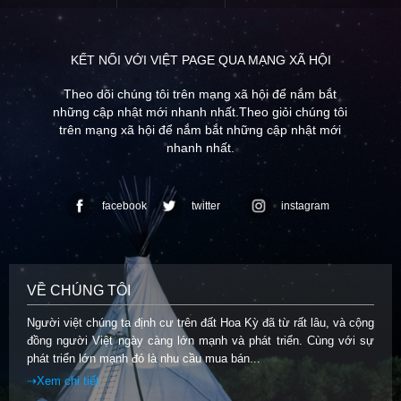
KẾT NỐI VỚI VIỆT PAGE QUA MẠNG XÃ HỘI
Theo dõi chúng tôi trên mạng xã hội để nắm bắt
những cập nhật mới nhanh nhất.Theo giỏi chúng tôi
trên mạng xã hội để nắm bắt những cập nhật mới
nhanh nhất.
facebook
twitter
instagram
VỀ CHÚNG TÔI
Người việt chúng ta định cư trên đất Hoa Kỳ đã từ rất lâu, và cộng
đồng người Việt ngày càng lớn mạnh và phát triển. Cùng với sự
phát triển lớn mạnh đó là nhu cầu mua bán...
⇢Xem chi tiết