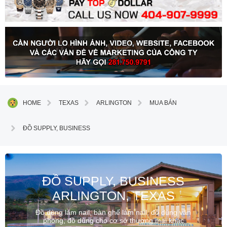
HOME
TEXAS
ARLINGTON
MUA BÁN
ĐỒ SUPPLY, BUSINESS
ĐỒ SUPPLY, BUSINESS
ARLINGTON, TEXAS
Đồ dùng làm nail, bàn ghế làm nail, đồ dùng văn
phòng, đồ dùng cho cơ sở thương maị khác