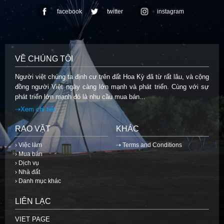
facebook
twitter
instagram
VỀ CHÚNG TÔI
Người việt chúng ta định cư trên đất Hoa Kỳ đã từ rất lâu, và cộng
đồng người Việt ngày càng lớn mạnh và phát triển. Cùng với sự
phát triển lớn mạnh đó là nhu cầu mua bán...
⇢Xem chi tiết
RAO VẶT
KHÁC
› Việc làm
⇢ Terms and Conditions
› Mua bán
› Dịch vụ
› Nhà đất
› Danh mục khác
LIÊN LẠC
VIET PAGE