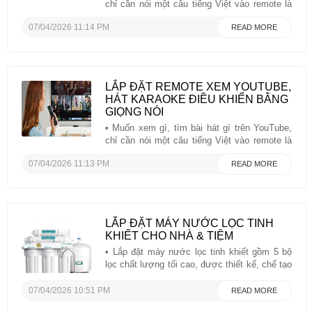
chỉ cần nói một câu tiếng Việt vào remote là
các videos đó hiện ra ngay trên màng hình
07/04/2026 11:14 PM
READ MORE
TV• Thiết bị hoạt động tốt với tất cả TV đời
cũ, đời Cô Lựu, không cần phải có TV đời
mới, ...
LẮP ĐẶT REMOTE XEM YOUTUBE,
HÁT KARAOKE ĐIỀU KHIỂN BẰNG
GIỌNG NÓI
• Muốn xem gì, tìm bài hát gì trên YouTube,
chỉ cần nói một câu tiếng Việt vào remote là
các videos đó hiện ra ngay trên màng hình
07/04/2026 11:13 PM
READ MORE
TV• Thiết bị hoạt động tốt với tất cả TV đời
cũ, đời Cô Lựu, không cần phải có TV đời
mới, ...
LẮP ĐẶT MÁY NƯỚC LỌC TINH
KHIẾT CHO NHÀ & TIỆM
• Lắp đặt máy nước lọc tinh khiết gồm 5 bộ
lọc chất lượng tối cao, được thiết kế, chế tạo
và lắp ráp tại Mỹ để đảm bảo an toàn về
nước và sức khỏe của bạn.• Hệ thống lọc sử
07/04/2026 10:51 PM
READ MORE
dụng công nghệ duy nhất loại bỏ tới 99% ...