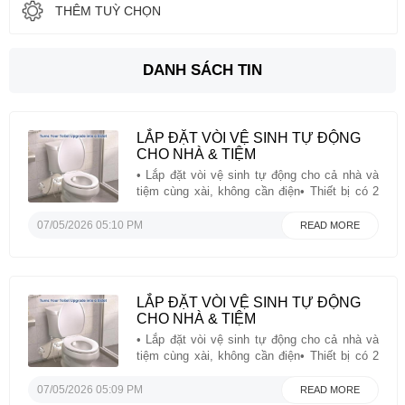
THÊM TUỲ CHỌN
DANH SÁCH TIN
LẮP ĐẶT VÒI VỆ SINH TỰ ĐỘNG
CHO NHÀ & TIỆM
• Lắp đặt vòi vệ sinh tự động cho cả nhà và
tiệm cùng xài, không cần điện• Thiết bị có 2
vòi riêng biệt: 1 dùng cho vệ sinh phụ nữ, 1
dùng sau khi đi cầu• Sạch sẽ, tiện nghi và
07/05/2026 05:10 PM
READ MORE
đơn giản, chỉ vặn nút là xong• Một ...
LẮP ĐẶT VÒI VỆ SINH TỰ ĐỘNG
CHO NHÀ & TIỆM
• Lắp đặt vòi vệ sinh tự động cho cả nhà và
tiệm cùng xài, không cần điện• Thiết bị có 2
vòi riêng biệt: 1 dùng cho vệ sinh phụ nữ, 1
dùng sau khi đi cầu• Sạch sẽ, tiện nghi và
07/05/2026 05:09 PM
READ MORE
đơn giản, chỉ vặn nút là xong• Một ...