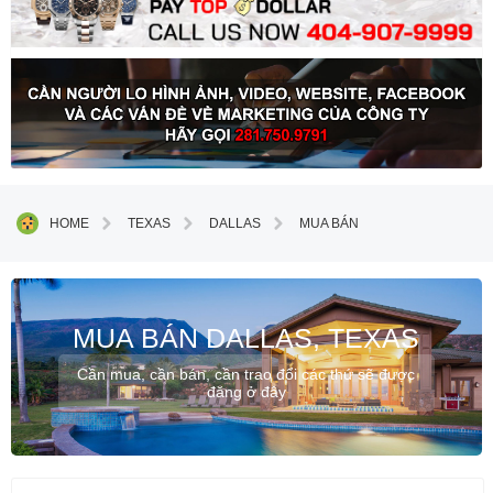
HOME
TEXAS
DALLAS
MUA BÁN
MUA BÁN DALLAS, TEXAS
Cần mua, cần bán, cần trao đổi các thứ sẽ được
đăng ở đây