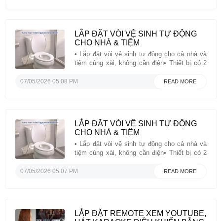
LẮP ĐẶT VÒI VỆ SINH TỰ ĐỘNG
CHO NHÀ & TIỆM
• Lắp đặt vòi vệ sinh tự động cho cả nhà và
tiệm cùng xài, không cần điện• Thiết bị có 2
vòi riêng biệt: 1 dùng cho vệ sinh phụ nữ, 1
dùng sau khi đi cầu• Sạch sẽ, tiện nghi và
07/05/2026 05:08 PM
READ MORE
đơn giản, chỉ vặn nút là xong• Một ...
LẮP ĐẶT VÒI VỆ SINH TỰ ĐỘNG
CHO NHÀ & TIỆM
• Lắp đặt vòi vệ sinh tự động cho cả nhà và
tiệm cùng xài, không cần điện• Thiết bị có 2
vòi riêng biệt: 1 dùng cho vệ sinh phụ nữ, 1
dùng sau khi đi cầu• Sạch sẽ, tiện nghi và
07/05/2026 05:07 PM
READ MORE
đơn giản, chỉ vặn nút là xong• Một ...
LẮP ĐẶT REMOTE XEM YOUTUBE,