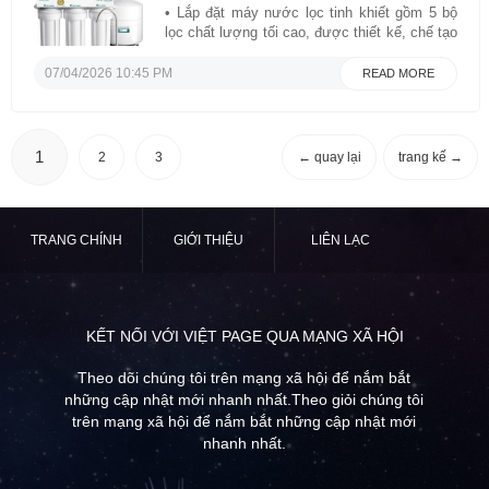
• Lắp đặt máy nước lọc tinh khiết gồm 5 bộ
lọc chất lượng tối cao, được thiết kế, chế tạo
và lắp ráp tại Mỹ để đảm bảo an toàn về
nước và sức khỏe của bạn.• Hệ thống lọc sử
07/04/2026 10:45 PM
READ MORE
dụng công nghệ duy nhất loại bỏ tới 99% ...
1
2
3
← quay lại
trang kế →
TRANG CHÍNH
GIỚI THIỆU
LIÊN LẠC
KẾT NỐI VỚI VIỆT PAGE QUA MẠNG XÃ HỘI
Theo dõi chúng tôi trên mạng xã hội để nắm bắt
những cập nhật mới nhanh nhất.Theo giỏi chúng tôi
trên mạng xã hội để nắm bắt những cập nhật mới
nhanh nhất.