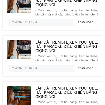
HÁT KARAOKE ĐIỀU KHIỂN BẰNG
GIỌNG NÓI
• Muốn xem gì, tìm bài hát gì trên YouTube,
chỉ cần nói một câu tiếng Việt vào remote là
các videos đó hiện ra ngay trên màng hình
07/04/2026 11:17 PM
READ MORE
TV• Thiết bị hoạt động tốt với tất cả TV đời
cũ, đời Cô Lựu, không cần phải có TV đời
mới, ...
LẮP ĐẶT REMOTE XEM YOUTUBE,
HÁT KARAOKE ĐIỀU KHIỂN BẰNG
GIỌNG NÓI
• Muốn xem gì, tìm bài hát gì trên YouTube,
chỉ cần nói một câu tiếng Việt vào remote là
các videos đó hiện ra ngay trên màng hình
07/04/2026 11:16 PM
READ MORE
TV• Thiết bị hoạt động tốt với tất cả TV đời
cũ, đời Cô Lựu, không cần phải có TV đời
mới, ...
LẮP ĐẶT REMOTE XEM YOUTUBE,
HÁT KARAOKE ĐIỀU KHIỂN BẰNG
GIỌNG NÓI
• Muốn xem gì, tìm bài hát gì trên YouTube,