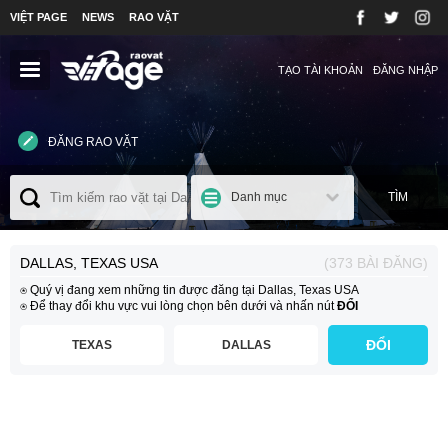
VIỆT PAGE
NEWS
RAO VẶT
TẠO TÀI KHOẢN
ĐĂNG NHẬP
ĐĂNG RAO VẶT
Danh mục
TÌM
DALLAS, TEXAS USA
(373 BÀI ĐĂNG)
⍟ Quý vị đang xem những tin được đăng tại Dallas, Texas USA
⍟ Để thay đổi khu vực vui lòng chọn bên dưới và nhấn nút
ĐỔI
ĐỔI
TEXAS
DALLAS