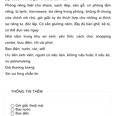
Phòng riêng biệt cho share, sạch đẹp, sàn gỗ, có phòng tắm
riêng, tủ lạnh, microwave, tivi riêng trong phòng, không đi chung
cửa chính với chủ, giờ giấc tự do thích hợp cho những ai thích
sự riêng tư, độc lập. Có sẵn giường nệm, đầy đủ bàn ghế, kệ tủ,
có thể dọn vào ngay.
Nhà nằm trong khu an ninh, yên tĩnh, cách chợ, shopping
center, bưu điện, chỉ vài phút
Bao điện, nước, rác, wifi.
Ưu tiên sinh viên, người có việc làm, không nấu hoặc ít nấu ăn,
no pet/smoking.
Giá thương lượng.
Xin vui lòng nhắn tin.
THÔNG TIN THÊM
◯ Giờ giấc thoải mái
◯ Bao nước
◯ Bao điện