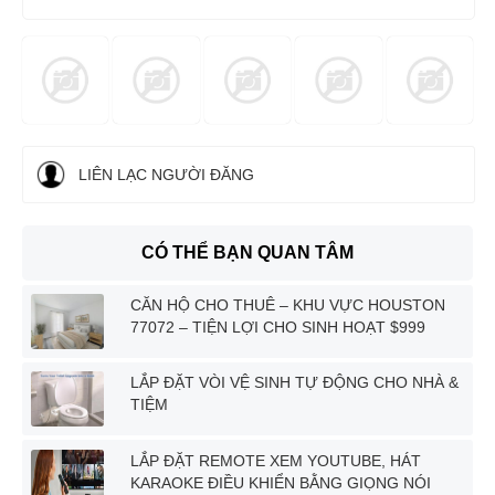
LIÊN LẠC NGƯỜI ĐĂNG
CÓ THỂ BẠN QUAN TÂM
CĂN HỘ CHO THUÊ – KHU VỰC HOUSTON
77072 – TIỆN LỢI CHO SINH HOẠT $999
LẮP ĐẶT VÒI VỆ SINH TỰ ĐỘNG CHO NHÀ &
TIỆM
LẮP ĐẶT REMOTE XEM YOUTUBE, HÁT
KARAOKE ĐIỀU KHIỂN BẰNG GIỌNG NÓI