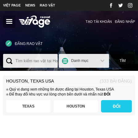
VIỆT PAGE
NEWS
RAO VẶT
TẠO TÀI KHOẢN
ĐĂNG NHẬP
ĐĂNG RAO VẶT
Danh mục
TÌM
HOUSTON, TEXAS USA
(333 BÀI ĐĂNG)
⍟ Quý vị đang xem những tin được đăng tại Houston, Texas USA
⍟ Để thay đổi khu vực vui lòng chọn bên dưới và nhấn nút
ĐỔI
ĐỔI
TEXAS
HOUSTON