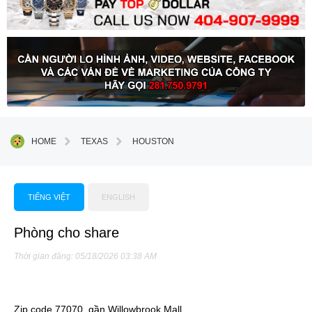
HOME
TEXAS
HOUSTON
TIẾNG VIỆT
ENGLISH
Phòng cho share
Thời gian đăng: 05/18/2026 03:38 AM
Zip code 77070, gần Willowbrook Mall