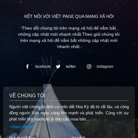
KẾT NỐI VỚI VIỆT PAGE QUA MẠNG XÃ HỘI
Theo dõi chúng tôi trên mạng xã hội để nắm bắt
những cập nhật mới nhanh nhất.Theo giỏi chúng tôi
trên mạng xã hội để nắm bắt những cập nhật mới
nhanh nhất.
facebook
twitter
instagram
VỀ CHÚNG TÔI
Người việt chúng ta định cư trên đất Hoa Kỳ đã từ rất lâu, và cộng
đồng người Việt ngày càng lớn mạnh và phát triển. Cùng với sự
phát triển lớn mạnh đó là nhu cầu mua bán...
⇢Xem chi tiết