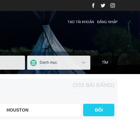
TẠO TÀI KHOẢN
ĐĂNG NHẬP
Danh mục
TÌM
(333 BÀI ĐĂNG)
HOUSTON
ĐỔI