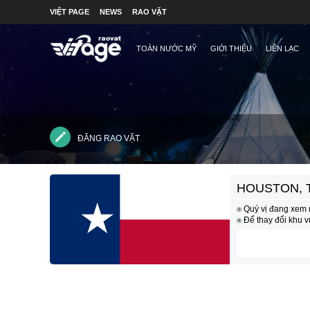
VIỆT PAGE
NEWS
RAO VẶT
TOÀN NƯỚC MỸ
GIỚI THIỆU
LIÊN LẠC
ĐĂNG RAO VẶT
HOUSTON, 
⍟ Quý vị đang xem 
⍟ Để thay đổi khu 