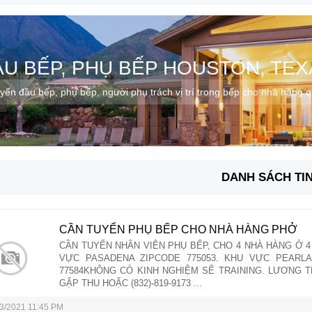
ẦU BẾP, PHỤ BẾP HOUSTON, TEX
yển đầu bếp, phụ bếp, người phụ trách vị trí trong bếp cho nhà hàng 
DANH SÁCH TI
CẦN TUYỂN PHỤ BẾP CHO NHÀ HÀNG PHỞ
CẦN TUYỂN NHÂN VIÊN PHỤ BẾP, CHO 4 NHÀ HÀNG Ở 4
VỰC PASADENA ZIPCODE 775053. KHU VỰC PEARLA
77584KHÔNG CÓ KINH NGHIỆM SẼ TRAINING. LƯƠNG TH
GẶP THU HOẶC (832)-819-9173 ...
3/2021 11:45 PM