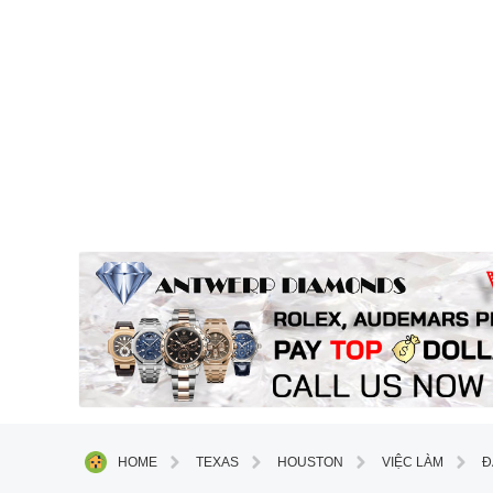
HOME
TEXAS
HOUSTON
VIỆC LÀM
Đ