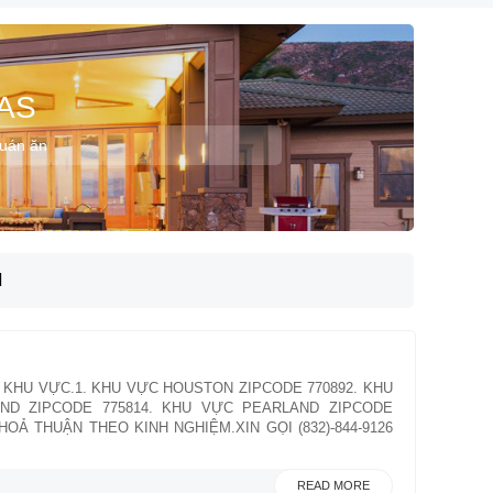
AS
quán ăn
N
 KHU VỰC.1. KHU VỰC HOUSTON ZIPCODE 770892. KHU
ND ZIPCODE 775814. KHU VỰC PEARLAND ZIPCODE
OẢ THUẬN THEO KINH NGHIỆM.XIN GỌI (832)-844-9126
READ MORE