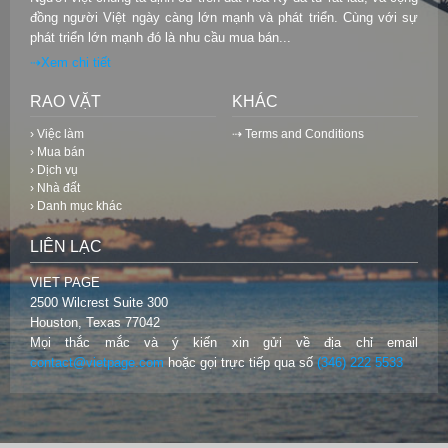
đồng người Việt ngày càng lớn mạnh và phát triển. Cùng với sự
phát triển lớn mạnh đó là nhu cầu mua bán...
⇢Xem chi tiết
RAO VẶT
KHÁC
› Việc làm
⇢ Terms and Conditions
› Mua bán
› Dịch vụ
› Nhà đất
› Danh mục khác
LIÊN LẠC
VIET PAGE
2500 Wilcrest Suite 300
Houston, Texas 77042
Mọi thắc mắc và ý kiến xin gửi về địa chỉ email
contact@vietpage.com
hoặc gọi trực tiếp qua số
(346) 222 5533