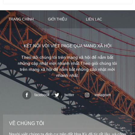
TRANG CHÍNH
GIỚI THIỆU
LIÊN LẠC
KẾT NỐI VỚI VIỆT PAGE QUA MẠNG XÃ HỘI
Theo dõi chúng tôi trên mạng xã hội để nắm bắt
những cập nhật mới nhanh nhất.Theo giỏi chúng tôi
trên mạng xã hội để nắm bắt những cập nhật mới
nhanh nhất.
facebook
twitter
instagram
VỀ CHÚNG TÔI
Người việt chúng ta định cư trên đất Hoa Kỳ đã từ rất lâu, và cộng