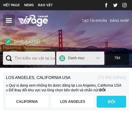
VIỆT PAGE
NEWS
RAO VẶT
TẠO TÀI KHOẢN
ĐĂNG NHẬP
ĐĂNG RAO VẶT
Danh mục
TÌM
LOS ANGELES, CALIFORNIA USA
(75 BÀI ĐĂNG)
⍟ Quý vị đang xem những tin được đăng tại Los Angeles, California USA
⍟ Để thay đổi khu vực vui lòng chọn bên dưới và nhấn nút
ĐỔI
ĐỔI
CALIFORNIA
LOS ANGELES