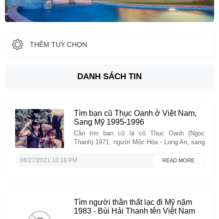
THÊM TUỲ CHỌN
DANH SÁCH TIN
Tìm bạn cũ Thục Oanh ở Việt Nam,
Sang Mỹ 1995-1996
Cần tìm bạn cũ là cô Thục Oanh (Ngọc
Thanh) 1971, người Mộc Hóa - Long An, sang
Mỹ theo diện HO khoảng năm 1995-1996.Nếu
ai có thông tin, vui lòng liên hệPham Trung
06/27/2021 10:18 PM
READ MORE
KienMobile: +84.90.7802468Email:
phamtrungkien72@gmail.comXin chân thành
cảm tạ....
Tìm người thân thất lạc đi Mỹ năm
1983 - Bùi Hải Thanh tên Việt Nam