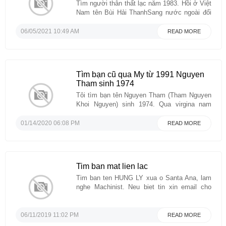
Tìm người thân thất lạc năm 1983. Hồi ở Việt
Nam tên Bùi Hải ThanhSang nước ngoài đổi
thành Long Vi Hùng sinh năm 1960 (Canh
Tý)Đã thất lạc cách đây 40 năm hơn. Mong
06/05/2021 10:49 AM
READ MORE
muốn được sự giúp đỡ từ cộng đồng cho gia
đình sum vầy. Rất mong gặp ...
Tìm bạn cũ qua My từ 1991 Nguyen
Tham sinh 1974
Tôi tìm bạn tên Nguyen Tham (Tham Nguyen
Khoi Nguyen) sinh 1974. Qua virgina nam
1991, anh làm về mộc. sau này có gia đình
chuyen qua cali. Vợ làm nail. Xin gui thong tin
01/14/2020 06:08 PM
READ MORE
toi tqhuong@gmail.com. Vo cùng cám ơn...
Tim ban mat lien lac
Tim ban ten HUNG LY xua o Santa Ana, lam
nghe Machinist. Neu biet tin xin email cho
Vananhvnguyen0511@gmail.com...
06/11/2019 11:02 PM
READ MORE