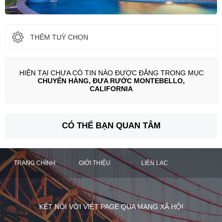
THÊM TUỲ CHỌN
HIỆN TẠI CHƯA CÓ TIN NÀO ĐƯỢC ĐĂNG TRONG MỤC
CHUYỂN HÀNG, ĐƯA RƯỚC MONTEBELLO,
CALIFORNIA
CÓ THỂ BẠN QUAN TÂM
TRANG CHÍNH
GIỚI THIỆU
LIÊN LẠC
KẾT NỐI VỚI VIỆT PAGE QUA MẠNG XÃ HỘI