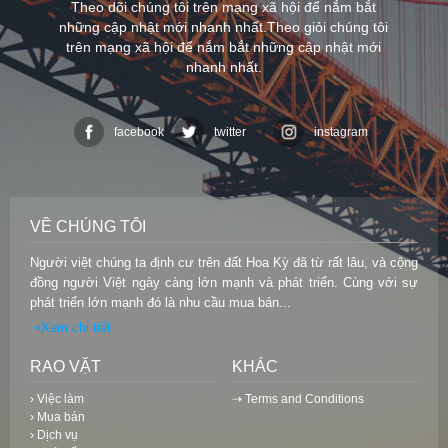
Theo dõi chúng tôi trên mạng xã hội để nắm bắt
những cập nhật mới nhanh nhất.Theo giỏi chúng tôi
trên mạng xã hội để nắm bắt những cập nhật mới
nhanh nhất.
facebook
twitter
instagram
VỀ CHÚNG TÔI
Người việt chúng ta định cư trên đất Hoa Kỳ đã từ rất lâu, và cộng
đồng người Việt ngày càng lớn mạnh và phát triển. Cùng với sự
phát triển lớn mạnh đó là nhu cầu mua bán...
⇢Xem chi tiết
RAO VẶT
KHÁC
› Việc làm
⇢ Terms and Conditions
› Mua bán
› Dịch vụ