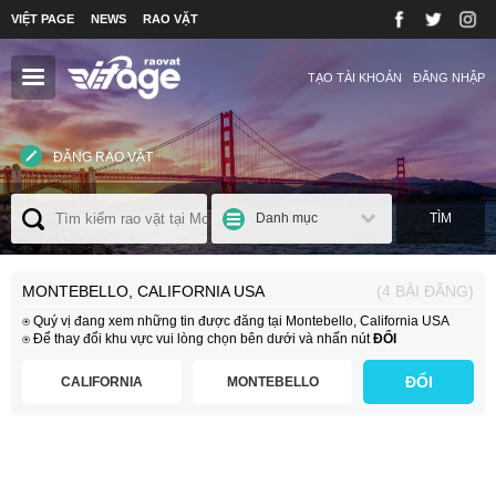
VIỆT PAGE
NEWS
RAO VẶT
TẠO TÀI KHOẢN
ĐĂNG NHẬP
ĐĂNG RAO VẶT
Danh mục
TÌM
MONTEBELLO, CALIFORNIA USA
(4 BÀI ĐĂNG)
⍟ Quý vị đang xem những tin được đăng tại Montebello, California USA
⍟ Để thay đổi khu vực vui lòng chọn bên dưới và nhấn nút
ĐỔI
ĐỔI
CALIFORNIA
MONTEBELLO