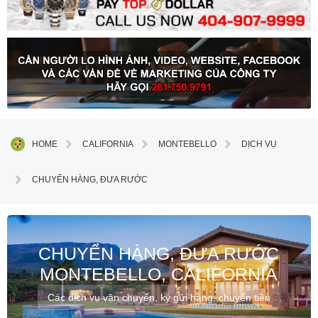
HOME
CALIFORNIA
MONTEBELLO
DỊCH VỤ
CHUYỂN HÀNG, ĐƯA RƯỚC
CHUYỂN HÀNG, ĐƯA RƯỚC
MONTEBELLO, CALIFORNIA
Các dịch vụ vận chuyển, ký gửi hàng, chuyển tiền