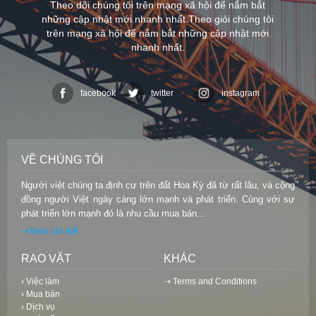
Theo dõi chúng tôi trên mạng xã hội để nắm bắt
những cập nhật mới nhanh nhất.Theo giỏi chúng tôi
trên mạng xã hội để nắm bắt những cập nhật mới
nhanh nhất.
facebook
twitter
instagram
VỀ CHÚNG TÔI
Người việt chúng ta định cư trên đất Hoa Kỳ đã từ rất lâu, và cộng
đồng người Việt ngày càng lớn mạnh và phát triển. Cùng với sự
phát triển lớn mạnh đó là nhu cầu mua bán...
⇢Xem chi tiết
RAO VẶT
KHÁC
› Việc làm
⇢ Terms and Conditions
› Mua bán
› Dịch vụ