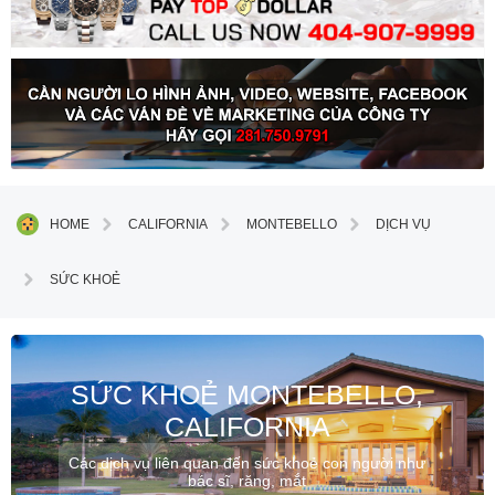
HOME
CALIFORNIA
MONTEBELLO
DỊCH VỤ
SỨC KHOẺ
SỨC KHOẺ MONTEBELLO,
CALIFORNIA
Các dịch vụ liên quan đến sức khoẻ con người như
bác sĩ, răng, mắt