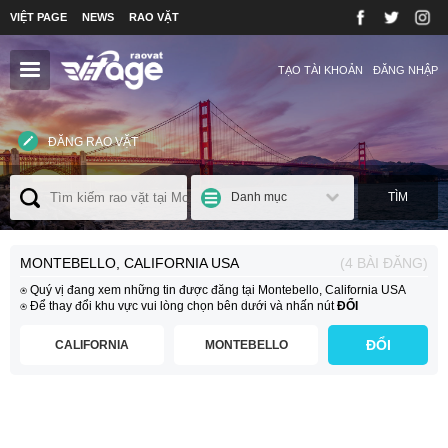
VIỆT PAGE
NEWS
RAO VẶT
TẠO TÀI KHOẢN
ĐĂNG NHẬP
ĐĂNG RAO VẶT
Danh mục
TÌM
MONTEBELLO, CALIFORNIA USA
(4 BÀI ĐĂNG)
⍟ Quý vị đang xem những tin được đăng tại Montebello, California USA
⍟ Để thay đổi khu vực vui lòng chọn bên dưới và nhấn nút
ĐỔI
ĐỔI
CALIFORNIA
MONTEBELLO