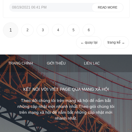
tốt công việc. Gia đình sống rất dễ gần, thân
thiện. Ko cần nấu ăn, chỉ lo cho bé tốt là ok.
08/19/2021 06:41 PM
READ MORE
Cô nào có quan tâm xin gọi ...
1
2
3
4
5
6
← quay lại
trang kế →
TRANG CHÍNH
GIỚI THIỆU
LIÊN LẠC
KẾT NỐI VỚI VIỆT PAGE QUA MẠNG XÃ HỘI
Theo dõi chúng tôi trên mạng xã hội để nắm bắt
những cập nhật mới nhanh nhất.Theo giỏi chúng tôi
trên mạng xã hội để nắm bắt những cập nhật mới
nhanh nhất.