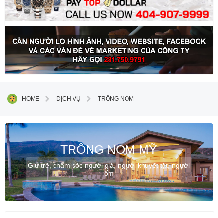
HOME
DỊCH VỤ
TRÔNG NOM
TRÔNG NOM MỸ
Giữ trẻ, chăm sóc người già, người khuyết tật, người
ốm