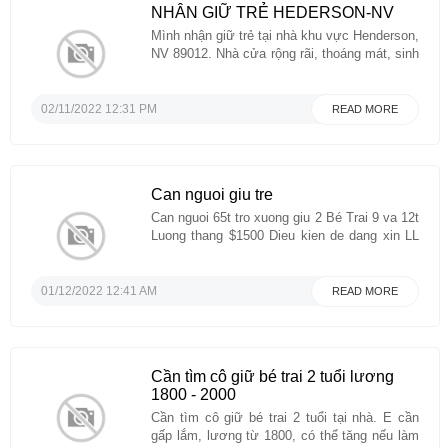
NHÂN GIỮ TRẺ HEDERSON-NV
Mình nhận giữ trẻ tại nhà khu vực Henderson,
NV 89012. Nhà cửa rộng rãi, thoáng mát, sinh
hoạt giờ giấc. Mình chỉ trông 1 đến 2 bé để
đảm bảo sự chu đáo nhất có thể. Ai cần liên
hệ Linh 7028180881. Text giúp minh trước khi
02/11/2022 12:31 PM
READ MORE
gọi, cảm ơn!!! ...
Can nguoi giu tre
Can nguoi 65t tro xuong giu 2 Bé Trai 9 va 12t
Luong thang $1500 Dieu kien de dang xin LL
Co Dung 310-867-0426...
01/12/2022 12:41 AM
READ MORE
Cần tìm cô giữ bé trai 2 tuổi lương
1800 - 2000
Cần tìm cô giữ bé trai 2 tuổi tại nhà. E cần
gấp lắm, lương từ 1800, có thể tăng nếu làm