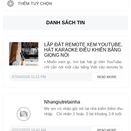
THÊM TUỲ CHỌN
DANH SÁCH TIN
LẮP ĐẶT REMOTE XEM YOUTUBE,
HÁT KARAOKE ĐIỀU KHIỂN BẰNG
GIỌNG NÓI
• Muốn xem gì, tìm bài hát gì trên YouTube,
chỉ cần nói một câu tiếng Việt vào remote là
các videos đó hiện ra ngay trên màng hình
07/04/2026 11:21 PM
READ MORE
TV• Thiết bị hoạt động tốt với tất cả TV đời
cũ, đời Cô Lựu, không cần phải có TV đời
mới, ...
Nhangiutretainha
Mẹ em có nhận giữ trẻ tại nhà kiếm thêm thu
nhập . Chỉ nhận 1 hoặc 2 bé khoảng 2-4 tuổi.
Nhiệt tình, tận tâm, yêu trẻ. Zip code 77055-
gần Memorial City Mall. Xin liên hệ
(713)3305127...
07/22/2025 10:42 AM
READ MORE