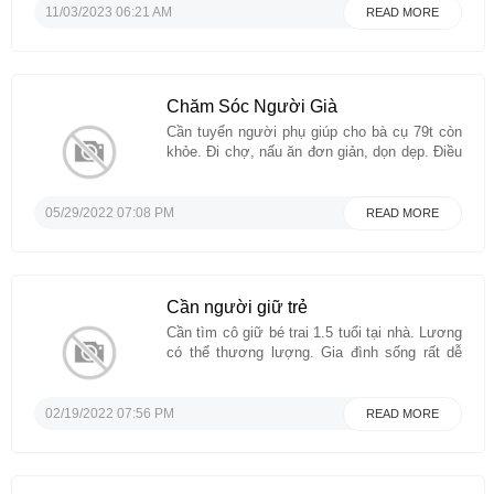
covered! We are your trusted source for high-
11/03/2023 06:21 AM
READ MORE
quality medications and comprehensive
cancer treatment solutions. We provide
authentic, FDA-approved Osimertinib Tablets
Available Brands. We offer worldwide shipping
Chăm Sóc Người Già
to your doorstep. Our dedicated team ...
Cần tuyển người phụ giúp cho bà cụ 79t còn
khỏe. Đi chợ, nấu ăn đơn giản, dọn dẹp. Điều
kiện biết lái xe, thân thiện, thật thà. Có thể
sáng đi tối về hoặc ở lại 5 ngày một tuần bao
ăn ở có phòng riêng. Nhà ở Houston gần ...
05/29/2022 07:08 PM
READ MORE
Cần người giữ trẻ
Cần tìm cô giữ bé trai 1.5 tuổi tại nhà. Lương
có thể thương lượng. Gia đình sống rất dễ
gần, thân thiện. Ko cần nấu ăn, chỉ trông và lo
cho em bé.Xin gọi số phone 3014553243 cho
Đức. Cám ơn....
02/19/2022 07:56 PM
READ MORE