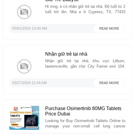
Hi mng, e có nhận giữ trẻ tại nhà. Độ tuổi từ 2
tuổi trở lên. Nhà e ở Cypress, TX, 77433
(cách chợ Cà Mau 5 phút lái xe).Nhà e sạch
sẽ, thoáng mát, có chỗ cho trẻ ăn, ngủ, vui
chơi thoải máiMình chỉ nhận giữ khoảng 1-3
05/01/2024 10:40 AM
READ MORE
bé ...
Nhận giữ trẻ tại nhà
Nhận giữ trẻ tại nhà, khu vực Lilburn,
lawrenceville, gần chợ City Famer exit 104.
Yêu Thương và chăm sóc trẻ chu đáo. LH :
7706334882 ( Tracy)...
03/27/2024 11:54 AM
READ MORE
Purchase Osimertinib 80MG Tablets
Price Dubai
Looking for Buy Osimertinib Tablets Online to
manage your non-small cell lung cancer
(NSCLC)? LetsMeds Pharmacy has got you