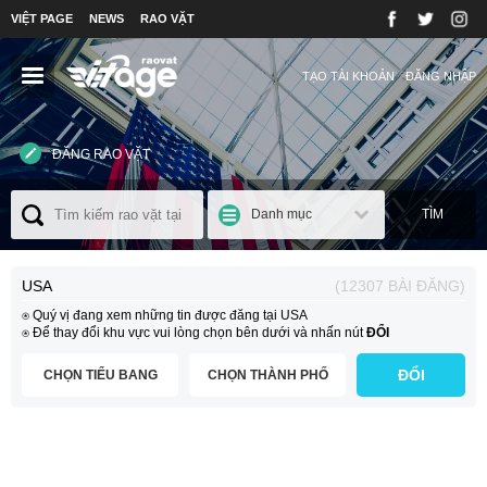
VIỆT PAGE
NEWS
RAO VẶT
TẠO TÀI KHOẢN
ĐĂNG NHẬP
ĐĂNG RAO VẶT
Danh mục
TÌM
USA
(12307 BÀI ĐĂNG)
⍟ Quý vị đang xem những tin được đăng tại USA
⍟ Để thay đổi khu vực vui lòng chọn bên dưới và nhấn nút
ĐỔI
ĐỔI
CHỌN TIỂU BANG
CHỌN THÀNH PHỐ