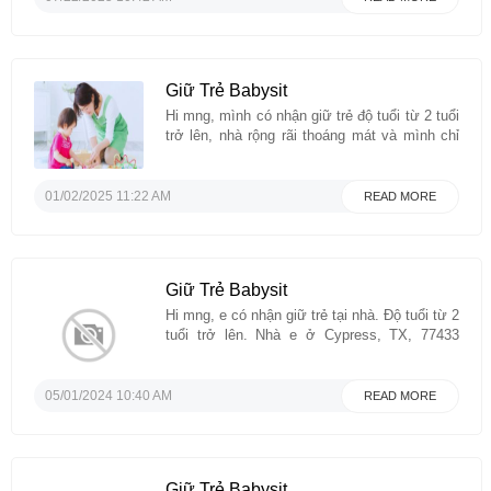
Giữ Trẻ Babysit
Hi mng, mình có nhận giữ trẻ độ tuổi từ 2 tuổi
trở lên, nhà rộng rãi thoáng mát và mình chỉ
giữ 1-2 bé nên sẽ đảm bảo chăm sóc bé chu
đáo nhất có thể. Thời gian linh hoạt và mình
có thể cho bé ăn dặm trong ngày.Ai ...
01/02/2025 11:22 AM
READ MORE
Giữ Trẻ Babysit
Hi mng, e có nhận giữ trẻ tại nhà. Độ tuổi từ 2
tuổi trở lên. Nhà e ở Cypress, TX, 77433
(cách chợ Cà Mau 5 phút lái xe).Nhà e sạch
sẽ, thoáng mát, có chỗ cho trẻ ăn, ngủ, vui
chơi thoải máiMình chỉ nhận giữ khoảng 1-3
05/01/2024 10:40 AM
READ MORE
bé ...
Giữ Trẻ Babysit