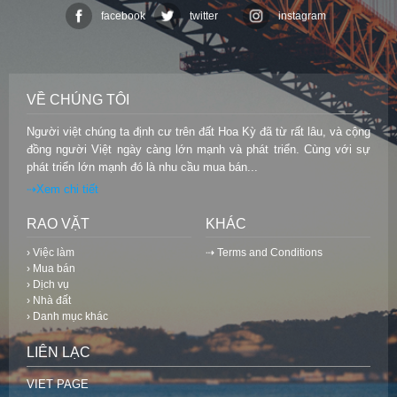
facebook
twitter
instagram
VỀ CHÚNG TÔI
Người việt chúng ta định cư trên đất Hoa Kỳ đã từ rất lâu, và cộng
đồng người Việt ngày càng lớn mạnh và phát triển. Cùng với sự
phát triển lớn mạnh đó là nhu cầu mua bán...
⇢Xem chi tiết
RAO VẶT
KHÁC
› Việc làm
⇢ Terms and Conditions
› Mua bán
› Dịch vụ
› Nhà đất
› Danh mục khác
LIÊN LẠC
VIET PAGE