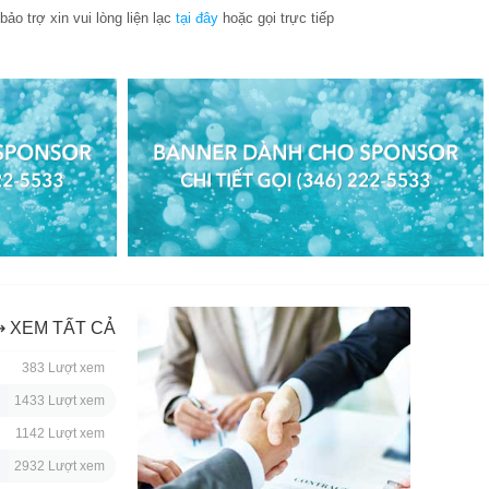
ảo trợ xin vui lòng liện lạc
tại đây
hoặc gọi trực tiếp
⇢ XEM TẤT CẢ
383 Lượt xem
1433 Lượt xem
1142 Lượt xem
2932 Lượt xem