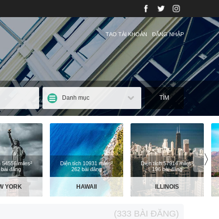
TẠO TÀI KHOẢN
ĐĂNG NHẬP
Danh mục
TÌM
〉
h 54556 miles²
Diện tích 10931 miles²
Diện tích 57914 miles²
 bài đăng
262 bài đăng
196 bài đăng
W YORK
HAWAII
ILLINOIS
(333 BÀI ĐĂNG)