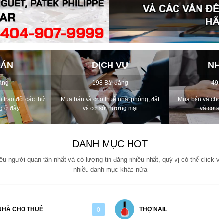
BÁN
DỊCH VỤ
NH
ăng
198 Bài đăng
49
 trao đổi các thứ
Mua bán và cho thuê nhà, phòng, đất
Mua bán và cho
g ở đây
và cơ sở thương mại
và cơ 
DANH MỤC HOT
 người quan tân nhất và có lượng tin đăng nhiều nhất, quý vị có thể click
nhiều danh mục khác nữa
NHÀ CHO THUÊ
THỢ NAIL
0