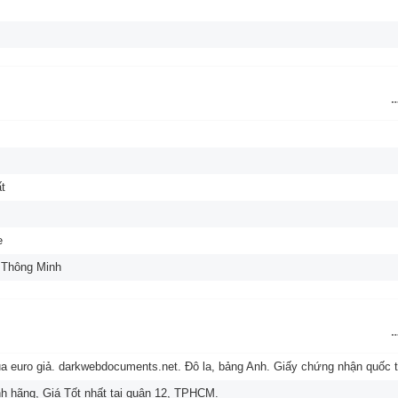
t
e
 Thông Minh
euro giả. darkwebdocuments.net. Đô la, bảng Anh. Giấy chứng nhận quốc tị
nh hãng, Giá Tốt nhất tại quận 12, TPHCM.