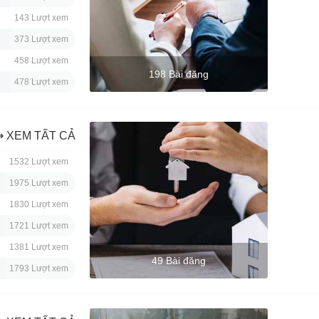
143 Lượt xem
373 Lượt xem
458 Lượt xem
198 Bài đăng
478 Lượt xem
⇢ XEM TẤT CẢ
1532 Lượt xem
1975 Lượt xem
1830 Lượt xem
1721 Lượt xem
1381 Lượt xem
49 Bài đăng
1793 Lượt xem