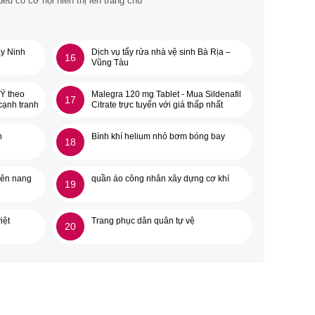
u có cơ hội hiển thị lên trang chủ
ây Ninh
Dịch vụ tẩy rửa nhà vệ sinh Bà Rịa –
16
Vũng Tàu
Ỹ theo
Malegra 120 mg Tablet - Mua Sildenafil
17
cạnh tranh
Citrate trực tuyến với giá thấp nhất
n
Bình khí helium nhỏ bơm bóng bay
18
iên nang
quần áo công nhân xây dựng cơ khí
19
iệt
Trang phục dân quân tự vệ
20