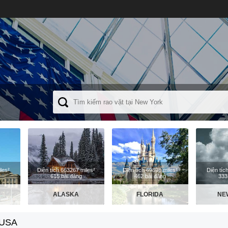
les²
Diện tích 663267 miles²
Diện tích 69898 miles²
Diện tíc
615 bài đăng
462 bài đăng
333
ALASKA
FLORIDA
NE
USA