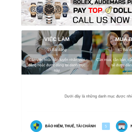
VIỆC LÀM
MUA 
15 Bài đăng
41 Bài đ
Cần việc hoặc cần tuyển nhân viên
Cần mua, cần bán, cần
đăng hoặc được đăng tại danh mục
sẽ được đăn
này
Dưới đây là những danh mục được nhiều
BẢO HIỂM, THUẾ, TÀI CHÁNH
5