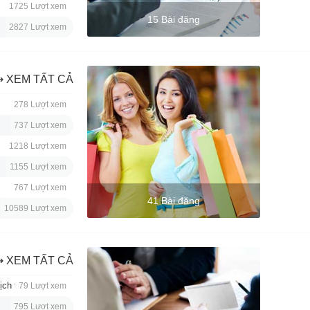
1725 Lượt xem
15 Bài đăng
2827 Lượt xem
⇢ XEM TẤT CẢ
278 Lượt xem
737 Lượt xem
1218 Lượt xem
1155 Lượt xem
767 Lượt xem
41 Bài đăng
10589 Lượt xem
⇢ XEM TẤT CẢ
ch trực tuyến.
79 Lượt xem
795 Lượt xem