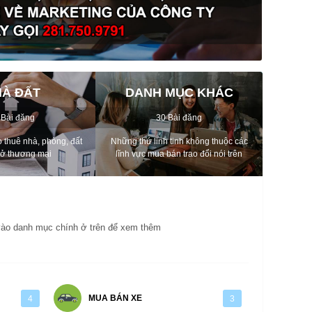
À ĐẤT
DANH MỤC KHÁC
 Bài đăng
30 Bài đăng
 thuê nhà, phòng, đất
Những thứ linh tinh không thuộc các
sở thương mại
lĩnh vực mua bán trao đổi nói trên
 vào danh mục chính ở trên để xem thêm
MUA BÁN XE
4
3