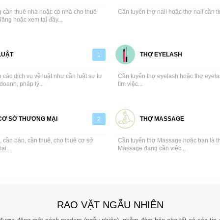
 cần thuê nhà hoặc có nhà cho thuê
Cần tuyển thợ nail hoặc thợ nail cần tì
đăng hoặc xem tại đây...
LUẬT
THỢ EYELASH
1
các dịch vụ về luật như cần luật sư tư
Cần tuyển thợ eyelash hoặc thợ eyel
doanh, pháp lý...
tìm việc...
CƠ SỞ THƯƠNG MẠI
THỢ MASSAGE
2
 cần bán, cần thuê, cho thuê cơ sở
Cần tuyển thợ Massage hoặc bạn là t
i...
Massage đang cần việc...
RAO VẶT NGẪU NHIÊN