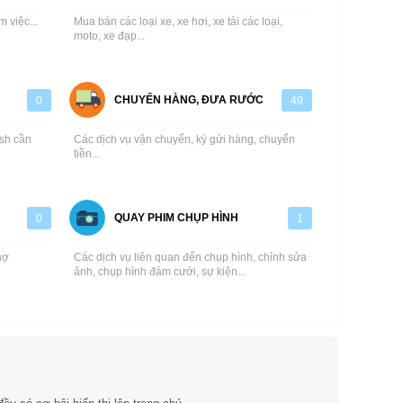
m việc...
Mua bán các loại xe, xe hơi, xe tải các loại,
moto, xe đạp...
CHUYỂN HÀNG, ĐƯA RƯỚC
0
49
ash cần
Các dịch vụ vận chuyển, ký gửi hàng, chuyển
tiền...
QUAY PHIM CHỤP HÌNH
0
1
hợ
Các dịch vụ liên quan đến chụp hình, chỉnh sửa
ảnh, chụp hình đám cưới, sự kiện...