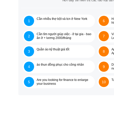
Nơi đây sẽ hiển thị các rao vặt đ
Cần nhiều thợ bột và tcn ở New York
H
1
6
h
Cần tìm người giúp việc - ở tại gia - bao
V
2
7
ăn ở + lương 2000/tháng
L
Quần áo kỹ thuật giá tốt
A
3
8
A
áo thun đồng phục cho công nhân
D
4
9
n
Are you looking for finance to enlarge
T
5
10
your business