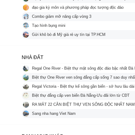
đạo gia kỳ môn và phương pháp đọc tượng độc đáo
Combo giảm mỡ nâng cấp vòng 3
Tạo hình bụng mini
Gửi khô bò đi Mỹ giá rẻ uy tín tại TP.HCM
NHÀ ĐẤT
Regal One River - Biệt thự mặt sông độc đáo bậc nhất Đà
Biệt thự One River ven sông đẳng cấp sống 7 sao duy nhấ
Regal Victoria - Biệt thự kế sông gần biển - sở hưu lâu dài
Biệt thự đẳng cấp ven biển Đà Nẵng-Ưu đãi lớn từ CĐT
RA MẮT 22 CĂN BIỆT THỰ VEN SÔNG ĐỘC NHẤT NAM
Sang nha hang Viet Nam