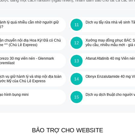
ã được đăng một cách random (ngẫu nhiên), nhằm đảm bảo cho tất cả các tin đề
ành lý quá nhiều cần nhờ người giữ
Dịch vụ tẩy rửa nhà vệ sinh T
11
ộ?
ận chuyển nội điạ Hoa Kỳ! Đã có Chú
Xưởng may đồng phục BÁC S
12
ee ^^ (Chú Lê Express)
yêu cầu, nhiều mẫu mới - giá 
nhất
prezo 30 mg viên nén - Glenmark
Afanat Afatinib 40 mg Viên né
13
premilast
ịch vụ giữ hành lý và ship nội địa toàn
Obnyx Enzalutamide 40 mg V
14
ước Mỹ của Chú Lê Express
ạo hình bụng mini
Dịch vụ dịch thuật cho người v
15
BẢO TRỢ CHO WEBSITE