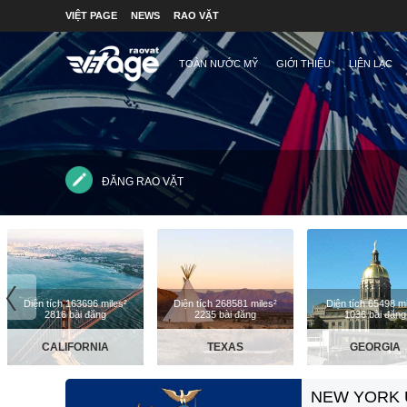
VIỆT PAGE
NEWS
RAO VẶT
TOÀN NƯỚC MỸ
GIỚI THIỆU
LIÊN LẠC
ĐĂNG RAO VẶT
〈
Diện tích 163696 miles²
Diện tích 268581 miles²
Diện tích 65498 mi
2816 bài đăng
2235 bài đăng
1036 bài đăng
CALIFORNIA
TEXAS
GEORGIA
NEW YORK 