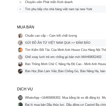
Chuyên viên Phát triển Kinh doanh
Tìm phụ bếp cho nhà hàng việt nam tại new York
MUA BÁN
Chuẩn cao cấp – Cam kết chất lượng
GỬI ĐỒ ĂN TỪ VIỆT NAM QUA >> ĐẢM BẢO
Tìm Kiếm Đối Tác Của Minh Anh House Cửa Hàng Nội Thấ
Ghế xoay lưới trẻ em chống gù bản mới MAH09052402
Bàn Thông Minh Chữ C Nâng Hạ Độ Cao - Minh Anh Hous
Bàn Học,Bàn Làm Việc,Bàn Chống Gù, Bàn Nâng Hạ, bàn
DỊCH VỤ
WhatsApp +16465806302, Mua bằng lái xe đã đăng ký. Mua 
Đại lý mua bán Dầu thủy lực, Dầu động cơ Castrol Bp chí