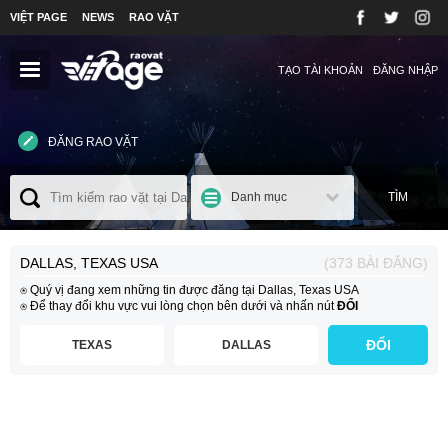
VIỆT PAGE
NEWS
RAO VẶT
TẠO TÀI KHOẢN
ĐĂNG NHẬP
ĐĂNG RAO VẶT
Danh mục
TÌM
DALLAS, TEXAS USA
(373 BÀI ĐĂNG)
⍟ Quý vị đang xem những tin được đăng tại Dallas, Texas USA
⍟ Để thay đổi khu vực vui lòng chọn bên dưới và nhấn nút
ĐỔI
ĐỔI
TEXAS
DALLAS