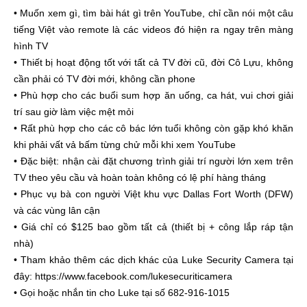
• Muốn xem gì, tìm bài hát gì trên YouTube, chỉ cần nói một câu
tiếng Việt vào remote là các videos đó hiện ra ngay trên màng
hình TV
• Thiết bị hoạt động tốt với tất cả TV đời cũ, đời Cô Lựu, không
cần phải có TV đời mới, không cần phone
• Phù hợp cho các buổi sum hợp ăn uống, ca hát, vui chơi giải
trí sau giờ làm việc mệt mỏi
• Rất phù hợp cho các cô bác lớn tuổi không còn gặp khó khăn
khi phải vất vả bấm từng chử mỗi khi xem YouTube
• Đặc biệt: nhận cài đặt chương trình giải trí người lớn xem trên
TV theo yêu cầu và hoàn toàn không có lệ phí hàng tháng
• Phục vụ bà con người Việt khu vực Dallas Fort Worth (DFW)
và các vùng lân cận
• Giá chỉ có $125 bao gồm tất cả (thiết bị + công lắp ráp tận
nhà)
• Tham khảo thêm các dịch khác của Luke Security Camera tại
đây: https://www.facebook.com/lukesecuriticamera
• Gọi hoặc nhắn tin cho Luke tại số 682-916-1015