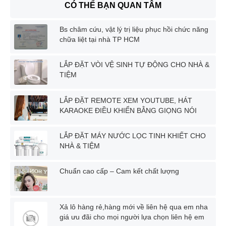
CÓ THỂ BẠN QUAN TÂM
Bs châm cứu, vật lý trị liệu phục hồi chức năng
chữa liệt tại nhà TP HCM
LẮP ĐẶT VÒI VỆ SINH TỰ ĐỘNG CHO NHÀ &
TIỆM
LẮP ĐẶT REMOTE XEM YOUTUBE, HÁT
KARAOKE ĐIỀU KHIỂN BẰNG GIỌNG NÓI
LẮP ĐẶT MÁY NƯỚC LỌC TINH KHIẾT CHO
NHÀ & TIỆM
Chuẩn cao cấp – Cam kết chất lượng
Xả lô hàng rẻ,hàng mới về liên hệ qua em nha
giá ưu đãi cho mọi người lựa chọn liên hệ em