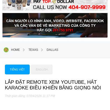
HOME
TEXAS
DALLAS
TIẾNG VIỆT
ENGLISH
LẮP ĐẶT REMOTE XEM YOUTUBE, HÁT
KARAOKE ĐIỀU KHIỂN BẰNG GIỌNG NÓI
Thời gian đăng: 07/04/2026 11:17 PM