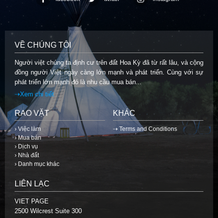
VỀ CHÚNG TÔI
Người việt chúng ta định cư trên đất Hoa Kỳ đã từ rất lâu, và cộng
đồng người Việt ngày càng lớn mạnh và phát triển. Cùng với sự
phát triển lớn mạnh đó là nhu cầu mua bán...
⇢Xem chi tiết
RAO VẶT
KHÁC
› Việc làm
⇢ Terms and Conditions
› Mua bán
› Dịch vụ
› Nhà đất
› Danh mục khác
LIÊN LẠC
VIET PAGE
2500 Wilcrest Suite 300