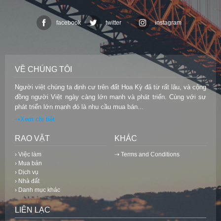
facebook
twitter
instagram
VỀ CHÚNG TÔI
Người việt chúng ta định cư trên đất Hoa Kỳ đã từ rất lâu, và cộng
đồng người Việt ngày càng lớn mạnh và phát triển. Cùng với sự
phát triển lớn mạnh đó là nhu cầu mua bán...
⇢Xem chi tiết
RAO VẶT
KHÁC
› Việc làm
⇢ Terms and Conditions
› Mua bán
› Dịch vụ
› Nhà đất
› Danh mục khác
LIÊN LẠC