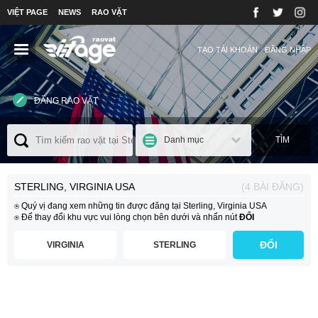
VIỆT PAGE
NEWS
RAO VẶT
TẠO TÀI KHOẢN
ĐĂNG NHẬP
ĐĂNG RAO VẶT
Danh mục
TÌM
STERLING, VIRGINIA USA
(4 BÀI ĐĂNG)
⍟ Quý vị đang xem những tin được đăng tại Sterling, Virginia USA
⍟ Để thay đổi khu vực vui lòng chọn bên dưới và nhấn nút
ĐỔI
ĐỔI
VIRGINIA
STERLING