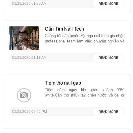
trong môi trường professional, phục vụ khách
01/29/2020 01:35 AM
READ MORE
hàng văn minh lịch sự. Cần người làm việc
nghiêm túc, trách nhiệm và lâu dài. Xin vui ...
Cần Tìm Nail Tech
Chúng tôi cần tuyển đội ngủ nail tech gia nhập
professional team làm việc chuyên nghiệp và
hòa đồng. Môi trường làm việc vui vẻ thân
thiện,đa số khách hàng văn minh lịch sự.
Đồng nghiệp thân thiện và lun sẵn lòng giúp
01/29/2020 01:13 AM
READ MORE
đỡ nhau. Cần tìm nail tech làm việc ...
Tiem tho nail gap
Tiệm nằm ngay khu giàu khách 99%
white.Cần thợ (NU) tay chân nước và gel or
tho biet lam het.Bao lương tùy khả năng
$600-$800.Gọi đi làm liền.Tiệm cách Galleria
mall 4 phút.Liên lạc: 832-212-9781Xin cảm
01/22/2020 09:45 PM
READ MORE
ơn....