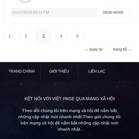
trong khu chợ Kroger tại W. Little York @ Fry
Rd. Cần làm ngày Chủ Nhật, bao lưong $700
trở lên tùy theo khả năng....
01/17/2019 08:19 PM
READ MORE
3
1
2
4
5
← quay lại
trang kế →
TRANG CHÍNH
GIỚI THIỆU
LIÊN LẠC
KẾT NỐI VỚI VIỆT PAGE QUA MẠNG XÃ HỘI
Theo dõi chúng tôi trên mạng xã hội để nắm bắt
những cập nhật mới nhanh nhất.Theo giỏi chúng tôi
trên mạng xã hội để nắm bắt những cập nhật mới
nhanh nhất.