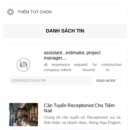
THÊM TUỲ CHỌN
DANH SÁCH TIN
assistant , estimator, project
manager....
all experience required. for construction
company.submit resume to :
hnguyen@jhanglobal.com...
02/04/2020 04:03 PM
READ MORE
Cần Tuyển Receptionist Cho Tiệm
Nail
Chúng tôi cần tuyển nữ Receptionist vui vẻ,
thân thiện và nhanh nhẹn, thông thạo English,
có kỹ năng giao tiếp tốt, tham gia làm việc