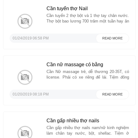
Cần tuyển thợ Nail
Cần tuyển 2 thợ bột và 1 thợ tay chân nước.
Thợ bột bao lương 700 trăm một tuần hay ăn
chia đều được. Khu 610 north, houston. Liên
hệ chị Quyên 832 382 5997....
01/24/2019 06:58 PM
READ MORE
Cần nữ massage có bằng
Cần Nữ massage trẻ, dễ thương 20-35T, có
license. Phải có xe riêng để lái. Tiệm đông
khách sang, tip rất cao. Houston, TX....
01/20/2019 08:18 PM
READ MORE
Cần gấp nhiều thợ nails
Cần gấp nhiều thợ nails nam/nữ kinh nghiệm
làm chân tay nước, bột, shellac. Tiệm ở