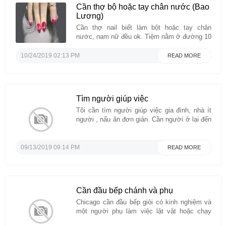
Cần thợ bộ hoặc tay chân nước (Bao
Lương)
Cần thợ nail biết làm bột hoặc tay chân
nước, nam nữ đều ok. Tiệm nằm ở đường 10
East cách Thái Xuân Phúc 10 phút, chủ sẽ
đưa rước nếu cần, tiệm khu mix giá nail cao,
10/24/2019 02:13 PM
READ MORE
tip hậu. Bao lương tùy khả năng.Địa chỉ tiệm:
13030 Woodforest Blvd suite ...
Tìm người giúp việc
Tôi cần tìm người giúp việc gia đình, nhà ít
người , nấu ăn đơn giản. Cần người ở lại đến
thứ 7 và nghỉ ngày thứ 7 đến chiều Chủ nhật
qua lại. Có phòng riêng, lương $2000/ 1
tháng....
09/13/2019 09:14 PM
READ MORE
Cần đầu bếp chánh và phụ
Chicago cần đầu bếp giỏi có kinh nghiệm và
một người phụ làm việc lật vặt hoặc chạy
bàn. Ưu tiên cho vợ chồng xin liên lạc