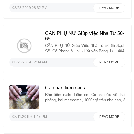
(630)457-7058...
08/28/2019 08:32 PM
READ MORE
CẦN PHỤ NỮ Giúp Việc Nhà Từ 50-
65
CẦN PHỤ NỮ Giúp Việc Nhà Từ 50-65 Sạch
Sẽ. Có Phòng ở Lại, đi Xuyên Bang. L/L: 404-
452-8306&714-261-6789. Bao ăn ở. Nhà 3
Người Rất Dễ. Lương $1300 to $1600....
08/25/2019 12:09 AM
READ MORE
Can ban tiem nails
Bán tiệm nails..Tiệm em Có hai cửa vô, hai
phòng, hai restrooms, 1600sqf trần nhà cao, 8
ghế, có Camera đầy đủ tiện nghi. Nhiều
Khách Làm Eyelash và chân tây nước
masage thêm một phút $1, tip rất cao, lease
08/11/2019 01:47 PM
READ MORE
dài hàng,không lên tiền. $1552.00 bao gồm
nước và CAM), ...