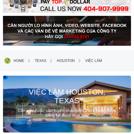
HOME
TEXAS
HOUSTON
VIỆC LÀM
VIỆC LÀM HOUSTON,
TEXAS
Cần việc hoặc cần tuyển nhân viên đăng hoặc được
đăng tại danh mục này