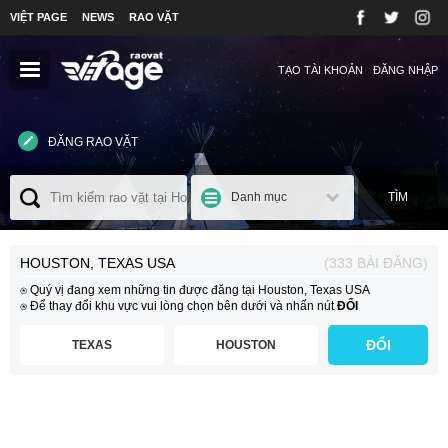
VIỆT PAGE
NEWS
RAO VẶT
TẠO TÀI KHOẢN
ĐĂNG NHẬP
ĐĂNG RAO VẶT
Danh mục
TÌM
HOUSTON, TEXAS USA
(333 BÀI ĐĂNG)
⍟ Quý vị đang xem những tin được đăng tại Houston, Texas USA
⍟ Để thay đổi khu vực vui lòng chọn bên dưới và nhấn nút
ĐỔI
ĐỔI
TEXAS
HOUSTON