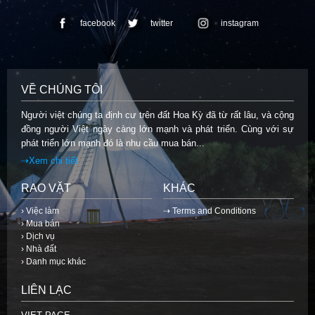
facebook
twitter
instagram
VỀ CHÚNG TÔI
Người việt chúng ta định cư trên đất Hoa Kỳ đã từ rất lâu, và cộng
đồng người Việt ngày càng lớn mạnh và phát triển. Cùng với sự
phát triển lớn mạnh đó là nhu cầu mua bán...
⇢Xem chi tiết
RAO VẶT
KHÁC
› Việc làm
⇢ Terms and Conditions
› Mua bán
› Dịch vụ
› Nhà đất
› Danh mục khác
LIÊN LẠC